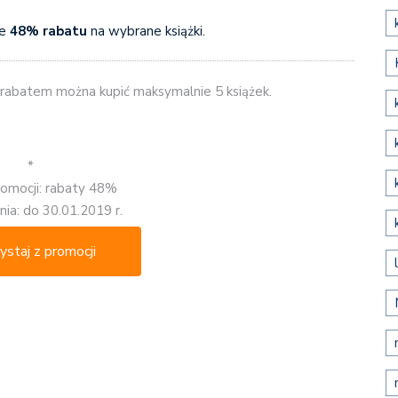
e
48% rabatu
na wybrane książki.
z rabatem można kupić maksymalnie 5 książek.
*
romocji: rabaty 48%
ia: do 30.01.2019 r.
ystaj z promocji