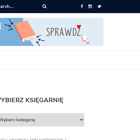
ążki od 2,90 zł do zamówienia
YBIERZ KSIĘGARNIĘ
isy zawierają linki partnerskie :)