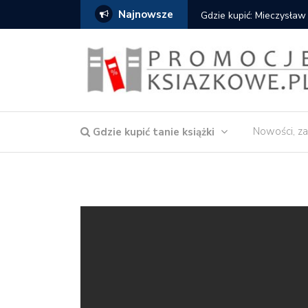
Najnowsze
Gdzie kupić: Mieczysław
Nowości, za
Gdzie kupić tanie książki