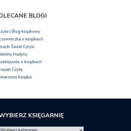
OLECANE BLOGI
czyta | Blog książkowy
czowniczka o książkach
eracki Świat Cyrysi
zkminy Hadyny
biektywnie o książkach
nayah Czyta
marzona Książka
WYBIERZ KSIĘGARNIĘ