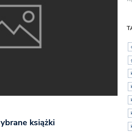
T
ybrane książki