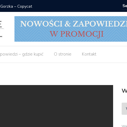
 Gorzka – Copycat
Znak: ksi
powiedzi – gdzie kupić
O stronie
Kontakt
W
Wp