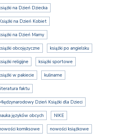
książki na Dzień Dziecka
Książki na Dzień Kobiet
książki na Dzień Mamy
książki obcojęzyczne
książki po angielsku
książki religijne
książki sportowe
książki w pakiecie
kulinarne
literatura faktu
Międzynarodowy Dzień Książki dla Dzieci
nauka języków obcych
NIKE
nowości komiksowe
nowości książkowe