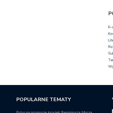
P
K-
Ko
Lit
Ro
Su
Ta
Wy
POPULARNE TEMATY
Poluj na promocje książek Remigiusza Mroza