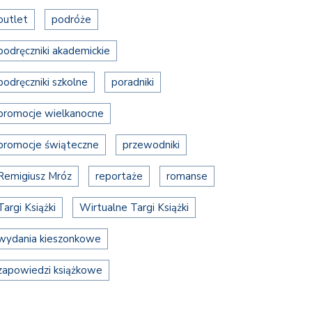
outlet
podróże
podręczniki akademickie
podręczniki szkolne
poradniki
promocje wielkanocne
promocje świąteczne
przewodniki
Remigiusz Mróz
reportaże
romanse
Targi Książki
Wirtualne Targi Książki
wydania kieszonkowe
zapowiedzi książkowe