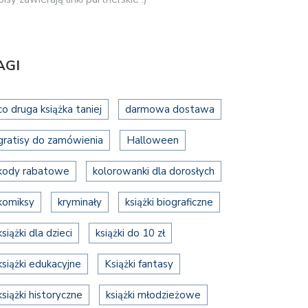
AGI
co druga książka taniej
darmowa dostawa
gratisy do zamówienia
Halloween
kody rabatowe
kolorowanki dla dorosłych
komiksy
kryminały
książki biograficzne
książki dla dzieci
książki do 10 zł
książki edukacyjne
Książki fantasy
książki historyczne
książki młodzieżowe