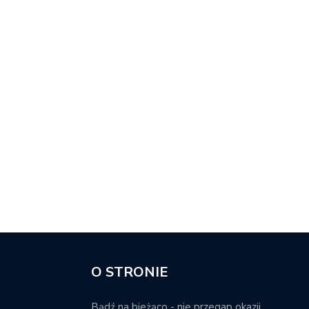
O STRONIE
Bądź na bieżąco - nie przegap okazji.