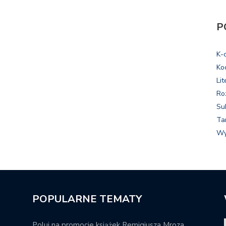
P
K-
Ko
Lit
Ro
Su
Ta
Wy
POPULARNE TEMATY
Poluj na promocje książek Remigiusza Mroza