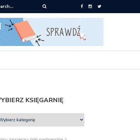
ążki od 2,90 zł do zamówienia
YBIERZ KSIĘGARNIĘ
isy zawierają linki partnerskie :)