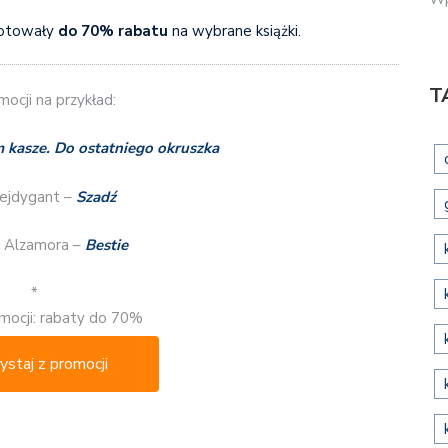
otowały
do 70% rabatu
na wybrane książki.
T
ocji na przykład:
kasze. Do ostatniego okruszka
rejdygant –
Szadź
à Alzamora –
Bestie
*
mocji: rabaty do 70%
ystaj z promocji