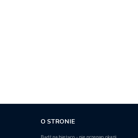
O STRONIE
Bądź na bieżąco - nie przegap okazji.