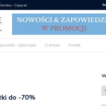
 Gorzka – Copycat
Znak: ksi
powiedzi – gdzie kupić
O stronie
Kontakt
W
żki do -70%
Wp