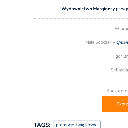
Wydawnictwo Marginesy
przyg
W prom
Maia Sobczak –
Qmam 
Igor B
Sebasti
Rodzaj pro
Skorz
TAGS:
promocje świąteczne