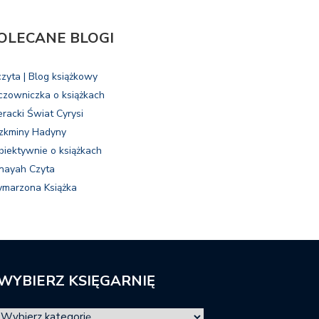
OLECANE BLOGI
czyta | Blog książkowy
czowniczka o książkach
eracki Świat Cyrysi
zkminy Hadyny
biektywnie o książkach
nayah Czyta
marzona Książka
WYBIERZ KSIĘGARNIĘ