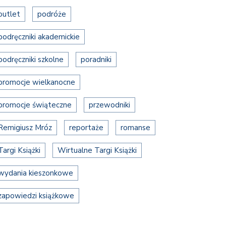
outlet
podróże
podręczniki akademickie
podręczniki szkolne
poradniki
promocje wielkanocne
promocje świąteczne
przewodniki
Remigiusz Mróz
reportaże
romanse
Targi Książki
Wirtualne Targi Książki
wydania kieszonkowe
zapowiedzi książkowe