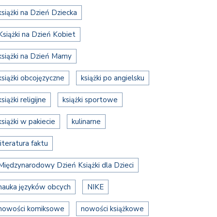
książki na Dzień Dziecka
Książki na Dzień Kobiet
książki na Dzień Mamy
książki obcojęzyczne
książki po angielsku
książki religijne
książki sportowe
książki w pakiecie
kulinarne
literatura faktu
Międzynarodowy Dzień Książki dla Dzieci
nauka języków obcych
NIKE
nowości komiksowe
nowości książkowe