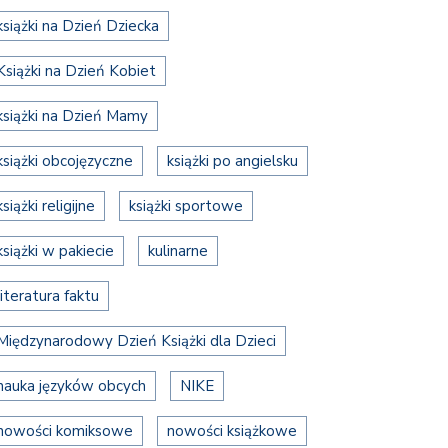
książki na Dzień Dziecka
Książki na Dzień Kobiet
książki na Dzień Mamy
książki obcojęzyczne
książki po angielsku
książki religijne
książki sportowe
książki w pakiecie
kulinarne
literatura faktu
Międzynarodowy Dzień Książki dla Dzieci
nauka języków obcych
NIKE
nowości komiksowe
nowości książkowe