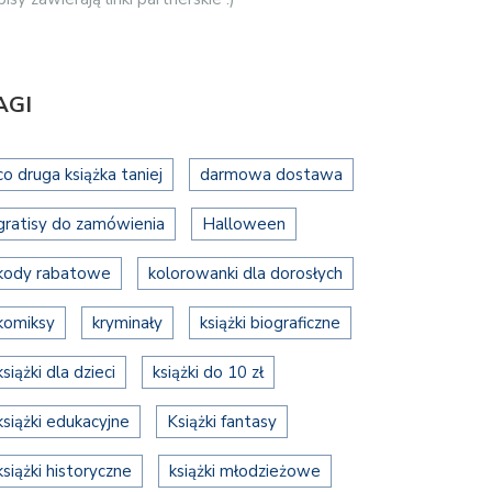
AGI
co druga książka taniej
darmowa dostawa
gratisy do zamówienia
Halloween
kody rabatowe
kolorowanki dla dorosłych
komiksy
kryminały
książki biograficzne
książki dla dzieci
książki do 10 zł
książki edukacyjne
Książki fantasy
książki historyczne
książki młodzieżowe