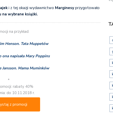
ajek
i z tej okazji wydawnictwo
Marginesy
przygotowało
 na wybrane książki.
T
ocji na przykład:
Jim Henson. Tata Muppetów
o ona napisała Mary Poppins
e Jansson. Mama Muminków
*
romocji: rabaty 40%
ia: do 10.11.2018 r.
ystaj z promocji