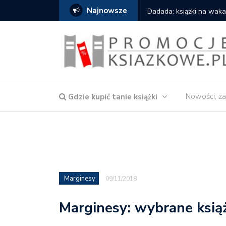
Najnowsze
owska – Córka wody
Dadada: książki na waka
Nowości, za
Gdzie kupić tanie książki
Marginesy
09/11/2018
Marginesy: wybrane ksią