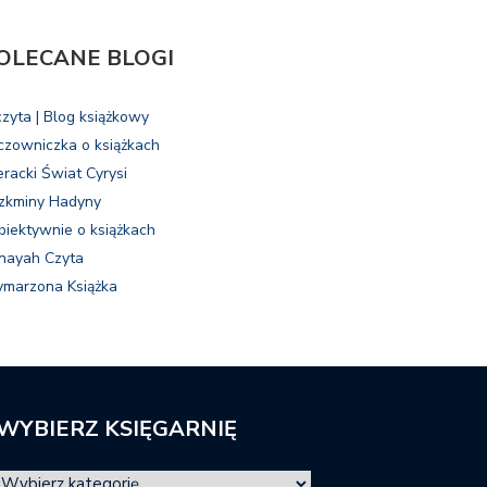
OLECANE BLOGI
czyta | Blog książkowy
czowniczka o książkach
eracki Świat Cyrysi
zkminy Hadyny
biektywnie o książkach
nayah Czyta
marzona Książka
WYBIERZ KSIĘGARNIĘ