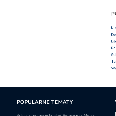
P
K-
Ko
Lit
Ro
Su
Ta
Wy
POPULARNE TEMATY
Poluj na promocje książek Remigiusza Mroza