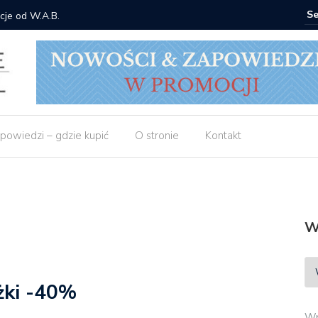
cje od W.A.B.
Gdzie ku
powiedzi – gdzie kupić
O stronie
Kontakt
W
żki -40%
Wp