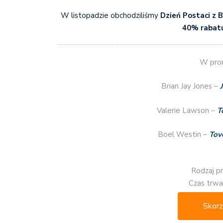
W listopadzie obchodziliśmy
Dzień Postaci z B
40% rabatu
W prom
Brian Jay Jones –
Valerie Lawson –
T
Boel Westin –
Tov
Rodzaj p
Czas trwan
Skorz