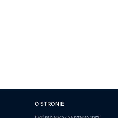
O STRONIE
Bądź na bieżąco - nie przegap okazji.