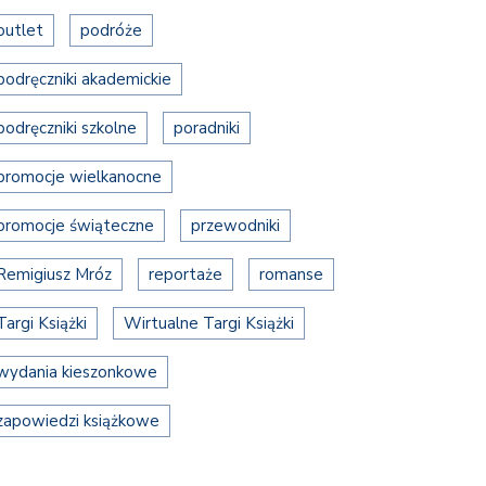
outlet
podróże
podręczniki akademickie
podręczniki szkolne
poradniki
promocje wielkanocne
promocje świąteczne
przewodniki
Remigiusz Mróz
reportaże
romanse
Targi Książki
Wirtualne Targi Książki
wydania kieszonkowe
zapowiedzi książkowe