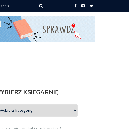
pić: Mieczysław Gorzka – Copycat
YBIERZ KSIĘGARNIĘ
isy zawierają linki partnerskie :)