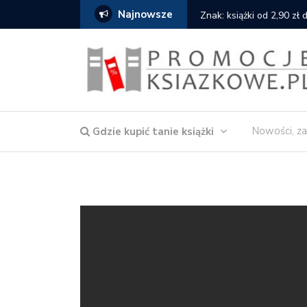
Najnowsze
serce
Znak: książki od 2,90 zł
Nowości, za
Gdzie kupić tanie książki