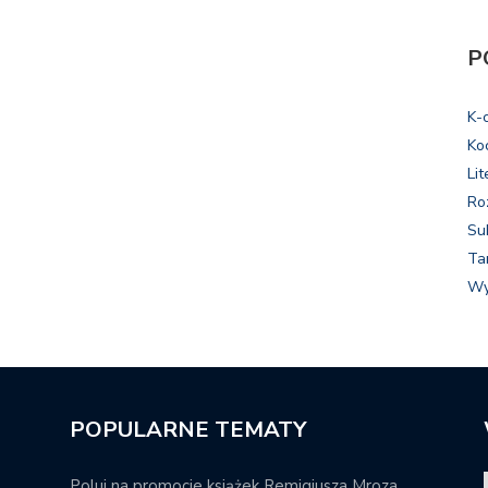
P
K-
Ko
Lit
Ro
Su
Ta
Wy
POPULARNE TEMATY
Poluj na promocje książek Remigiusza Mroza