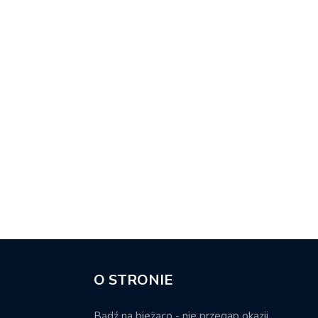
O STRONIE
Bądź na bieżąco - nie przegap okazji.