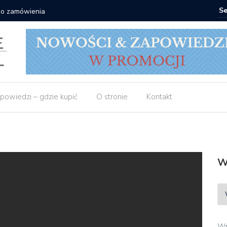
 do zamówienia
Matras: 1
powiedzi – gdzie kupić
O stronie
Kontakt
W
Wp