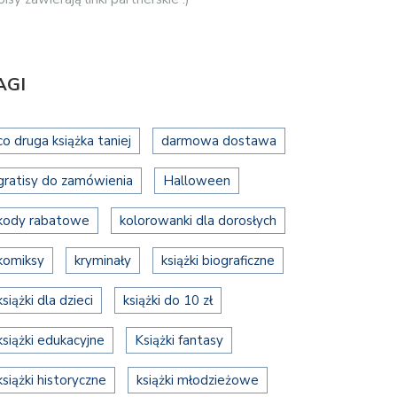
AGI
co druga książka taniej
darmowa dostawa
gratisy do zamówienia
Halloween
kody rabatowe
kolorowanki dla dorosłych
komiksy
kryminały
książki biograficzne
książki dla dzieci
książki do 10 zł
książki edukacyjne
Książki fantasy
książki historyczne
książki młodzieżowe