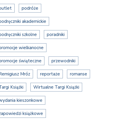
outlet
podróże
podręczniki akademickie
podręczniki szkolne
poradniki
promocje wielkanocne
promocje świąteczne
przewodniki
Remigiusz Mróz
reportaże
romanse
Targi Książki
Wirtualne Targi Książki
wydania kieszonkowe
zapowiedzi książkowe