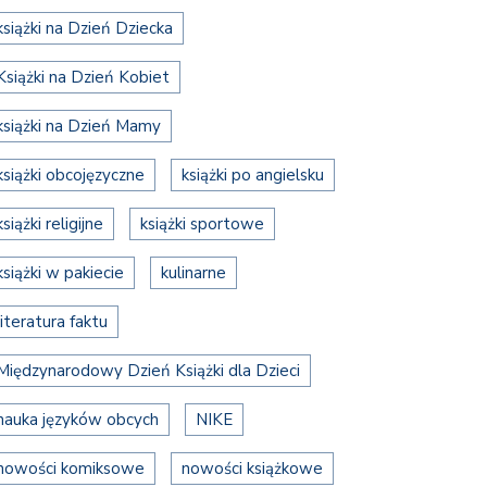
książki na Dzień Dziecka
Książki na Dzień Kobiet
książki na Dzień Mamy
książki obcojęzyczne
książki po angielsku
książki religijne
książki sportowe
książki w pakiecie
kulinarne
literatura faktu
Międzynarodowy Dzień Książki dla Dzieci
nauka języków obcych
NIKE
nowości komiksowe
nowości książkowe