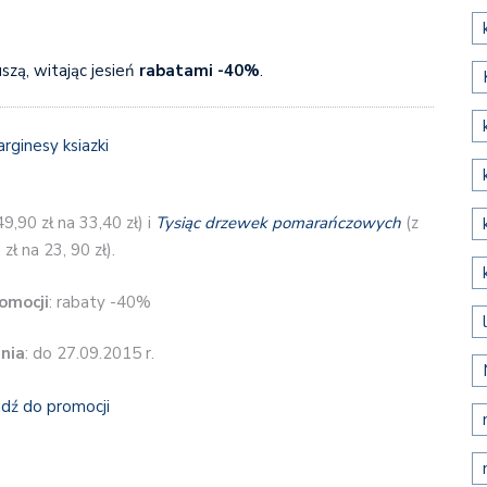
zą, witając jesień
rabatami -40%
.
49,90 zł na 33,40 zł) i
Tysiąc drzewek pomarańczowych
(z
zł na 23, 90 zł).
omocji
: rabaty -40%
nia
: do 27.09.2015 r.
jdź do promocji