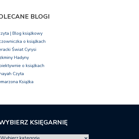
OLECANE BLOGI
czyta | Blog książkowy
czowniczka o książkach
eracki Świat Cyrysi
zkminy Hadyny
biektywnie o książkach
nayah Czyta
marzona Książka
WYBIERZ KSIĘGARNIĘ