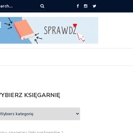
0 książek za 69 zł
YBIERZ KSIĘGARNIĘ
isy zawierają linki partnerskie :)