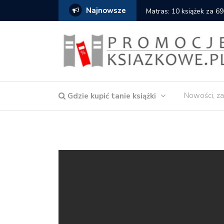
Najnowsze
Matras: 10 książek za 69
Nowości, za
Gdzie kupić tanie książki