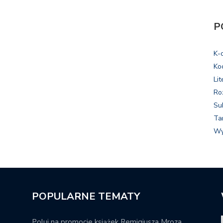
P
K-
Ko
Lit
Ro
Su
Ta
Wy
POPULARNE TEMATY
Poluj na promocje książek Remigiusza Mroza