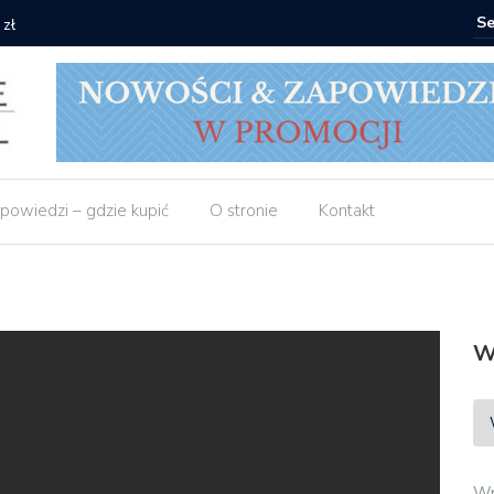
 zł
Empik: 2 
powiedzi – gdzie kupić
O stronie
Kontakt
W
Wp