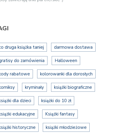
AGI
co druga książka taniej
darmowa dostawa
gratisy do zamówienia
Halloween
kody rabatowe
kolorowanki dla dorosłych
komiksy
kryminały
książki biograficzne
książki dla dzieci
książki do 10 zł
książki edukacyjne
Książki fantasy
książki historyczne
książki młodzieżowe