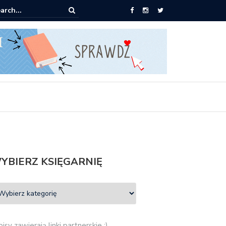
książki za 30 zł
YBIERZ KSIĘGARNIĘ
isy zawierają linki partnerskie :)