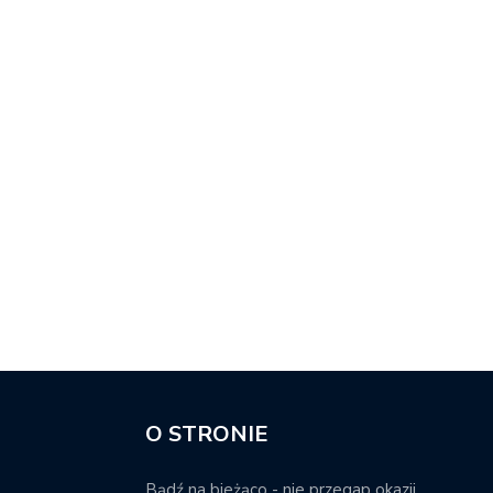
O STRONIE
Bądź na bieżąco - nie przegap okazji.