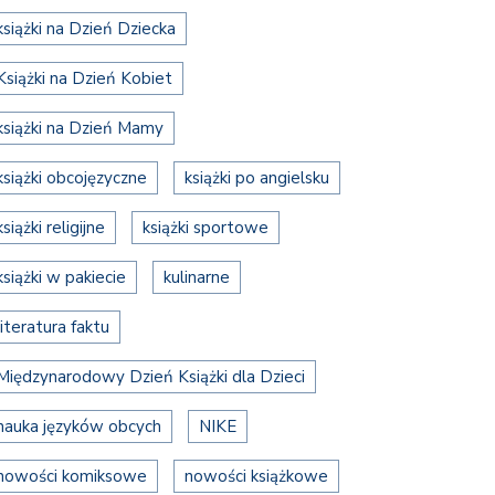
książki na Dzień Dziecka
Książki na Dzień Kobiet
książki na Dzień Mamy
książki obcojęzyczne
książki po angielsku
książki religijne
książki sportowe
książki w pakiecie
kulinarne
literatura faktu
Międzynarodowy Dzień Książki dla Dzieci
nauka języków obcych
NIKE
nowości komiksowe
nowości książkowe