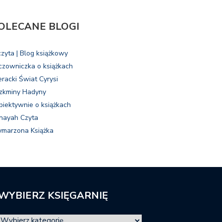
OLECANE BLOGI
czyta | Blog książkowy
czowniczka o książkach
eracki Świat Cyrysi
zkminy Hadyny
biektywnie o książkach
nayah Czyta
marzona Książka
WYBIERZ KSIĘGARNIĘ