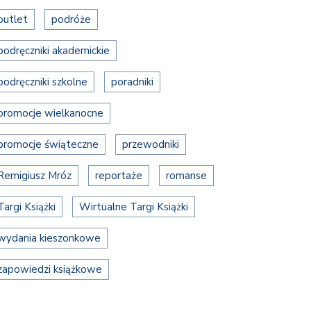
outlet
podróże
podręczniki akademickie
podręczniki szkolne
poradniki
promocje wielkanocne
promocje świąteczne
przewodniki
Remigiusz Mróz
reportaże
romanse
Targi Książki
Wirtualne Targi Książki
wydania kieszonkowe
zapowiedzi książkowe