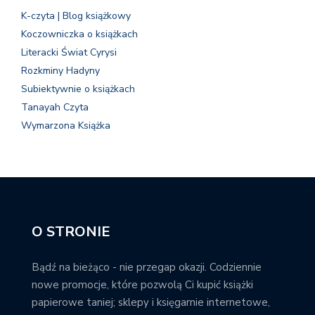
K-czyta | Blog książkowy
Koczowniczka o książkach
Literacki Świat Cyrysi
Rozkminy Hadyny
Subiektywnie o książkach
Tanayah Czyta
Wymarzona Książka
O STRONIE
Bądź na bieżąco - nie przegap okazji. Codziennie
nowe promocje, które pozwolą Ci kupić książki
papierowe taniej; sklepy i księgarnie internetowe,