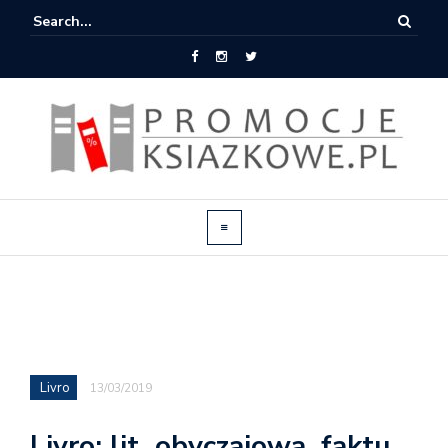
Livro
13/03/2019
Livro: lit. obyczajowa, faktu,