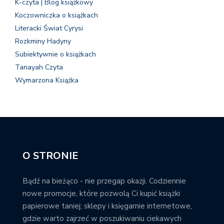
K-czyta | Blog książkowy
Koczowniczka o książkach
Literacki Świat Cyrysi
Rozkminy Hadyny
Subiektywnie o książkach
Tanayah Czyta
Wymarzona Książka
O STRONIE
Bądź na bieżąco - nie przegap okazji. Codziennie
nowe promocje, które pozwolą Ci kupić książki
papierowe taniej; sklepy i księgarnie internetowe,
gdzie warto zajrzeć w poszukiwaniu ciekawych