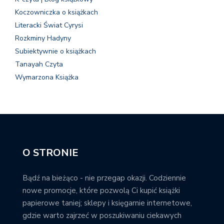
Koczowniczka o książkach
Literacki Świat Cyrysi
Rozkminy Hadyny
Subiektywnie o książkach
Tanayah Czyta
Wymarzona Książka
O STRONIE
Bądź na bieżąco - nie przegap okazji. Codziennie
nowe promocje, które pozwolą Ci kupić książki
papierowe taniej; sklepy i księgarnie internetowe,
gdzie warto zajrzeć w poszukiwaniu ciekawych