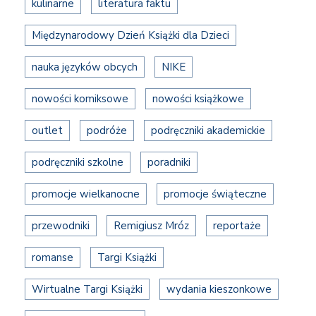
kulinarne
literatura faktu
Międzynarodowy Dzień Książki dla Dzieci
nauka języków obcych
NIKE
nowości komiksowe
nowości książkowe
outlet
podróże
podręczniki akademickie
podręczniki szkolne
poradniki
promocje wielkanocne
promocje świąteczne
przewodniki
Remigiusz Mróz
reportaże
romanse
Targi Książki
Wirtualne Targi Książki
wydania kieszonkowe