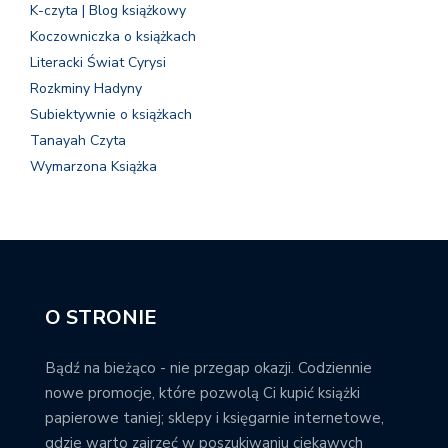
K-czyta | Blog książkowy
Koczowniczka o książkach
Literacki Świat Cyrysi
Rozkminy Hadyny
Subiektywnie o książkach
Tanayah Czyta
Wymarzona Książka
O STRONIE
Bądź na bieżąco - nie przegap okazji. Codziennie
nowe promocje, które pozwolą Ci kupić książki
papierowe taniej; sklepy i księgarnie internetowe,
gdzie warto zajrzeć w poszukiwaniu ciekawych