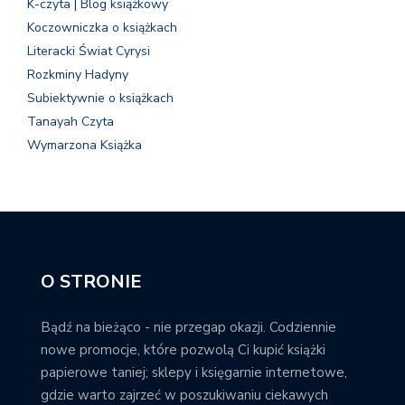
K-czyta | Blog książkowy
Koczowniczka o książkach
Literacki Świat Cyrysi
Rozkminy Hadyny
Subiektywnie o książkach
Tanayah Czyta
Wymarzona Książka
O STRONIE
Bądź na bieżąco - nie przegap okazji. Codziennie
nowe promocje, które pozwolą Ci kupić książki
papierowe taniej; sklepy i księgarnie internetowe,
gdzie warto zajrzeć w poszukiwaniu ciekawych