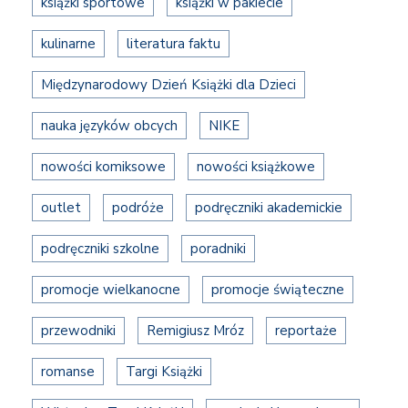
książki sportowe
książki w pakiecie
kulinarne
literatura faktu
Międzynarodowy Dzień Książki dla Dzieci
nauka języków obcych
NIKE
nowości komiksowe
nowości książkowe
outlet
podróże
podręczniki akademickie
podręczniki szkolne
poradniki
promocje wielkanocne
promocje świąteczne
przewodniki
Remigiusz Mróz
reportaże
romanse
Targi Książki