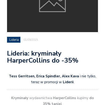
Lideria
01/09/2015
Lideria: kryminały
HarperCollins do -35%
Tess Gerritsen, Erica Spindler, Alex Kava
i nie tylko,
teraz w promocji w
Liderii
.
Kryminały
wydawnictwa
HarperCollins
kupimy
do
35% taniej
.