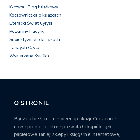
K-czyta | Blog książkowy
Koczowniczka o książkach
Literacki Świat Cyrysi
Rozkminy Hadyny
Subiektywnie o książkach
Tanayah Czyta
Wymarzona Książka
O STRONIE
Bądź na bieżąco - nie przegap okazji. Codziennie
nowe promocje, które pozwolą Ci kupić książki
papierowe taniej; sklepy i księgarnie internetowe,