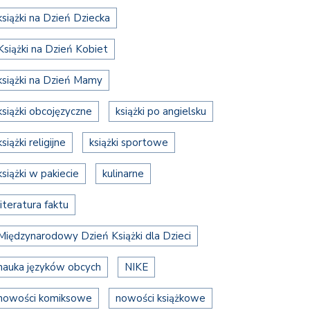
książki na Dzień Dziecka
Książki na Dzień Kobiet
książki na Dzień Mamy
książki obcojęzyczne
książki po angielsku
książki religijne
książki sportowe
książki w pakiecie
kulinarne
literatura faktu
Międzynarodowy Dzień Książki dla Dzieci
nauka języków obcych
NIKE
nowości komiksowe
nowości książkowe