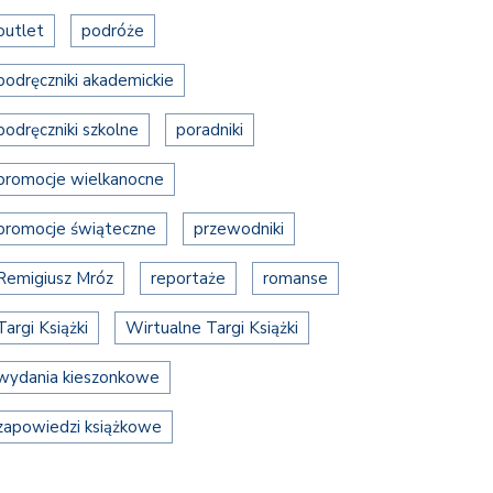
outlet
podróże
podręczniki akademickie
podręczniki szkolne
poradniki
promocje wielkanocne
promocje świąteczne
przewodniki
Remigiusz Mróz
reportaże
romanse
Targi Książki
Wirtualne Targi Książki
wydania kieszonkowe
zapowiedzi książkowe