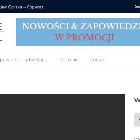
 Gorzka – Copycat
Znak: ksi
powiedzi – gdzie kupić
O stronie
Kontakt
W
Wp