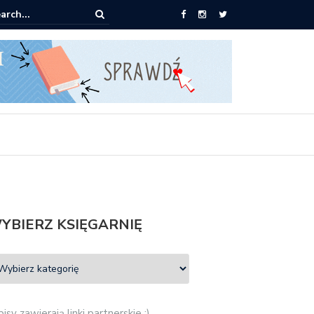
ążki od 2,90 zł do zamówienia
YBIERZ KSIĘGARNIĘ
isy zawierają linki partnerskie :)