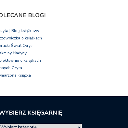
OLECANE BLOGI
czyta | Blog książkowy
czowniczka o książkach
eracki Świat Cyrysi
zkminy Hadyny
biektywnie o książkach
nayah Czyta
marzona Książka
WYBIERZ KSIĘGARNIĘ