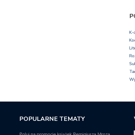
P
K-
Ko
Lit
Ro
Su
Ta
Wy
POPULARNE TEMATY
Poluj na promocje książek Remigiusza Mroza