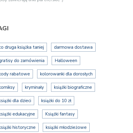
AGI
co druga książka taniej
darmowa dostawa
gratisy do zamówienia
Halloween
kody rabatowe
kolorowanki dla dorosłych
komiksy
kryminały
książki biograficzne
książki dla dzieci
książki do 10 zł
książki edukacyjne
Książki fantasy
książki historyczne
książki młodzieżowe