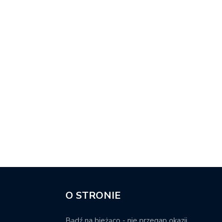
O STRONIE
Bądź na bieżąco - nie przegap okazji.