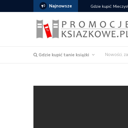
Najnowsze
Gdzie kupić: Mieczysław
Nowości, za
Gdzie kupić tanie książki