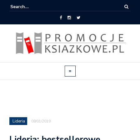
Lideria
08/01/2019
Lideria: bestsellerowe