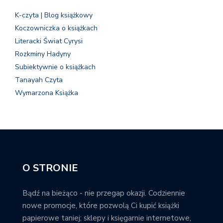
K-czyta | Blog książkowy
Koczowniczka o książkach
Literacki Świat Cyrysi
Rozkminy Hadyny
Subiektywnie o książkach
Tanayah Czyta
Wymarzona Książka
O STRONIE
Bądź na bieżąco - nie przegap okazji. Codziennie
nowe promocje, które pozwolą Ci kupić książki
papierowe taniej; sklepy i księgarnie internetowe,