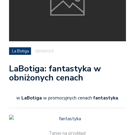
La Botiga
09/04/2016
LaBotiga: fantastyka w
obniżonych cenach
w
LaBotiga
w promocyjnych cenach
fantastyka
.
Taniej na przykład: