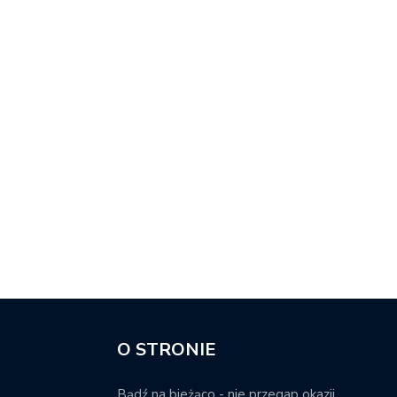
O STRONIE
Bądź na bieżąco - nie przegap okazji.