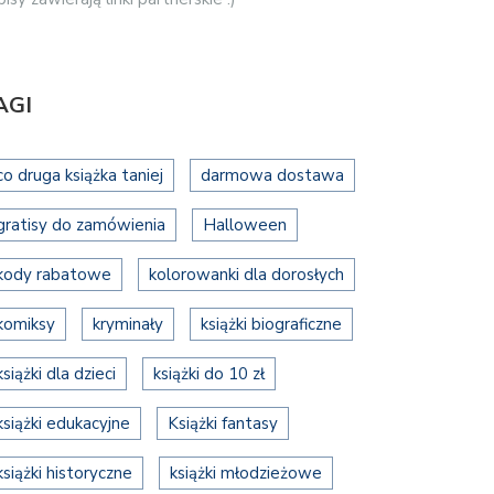
AGI
co druga książka taniej
darmowa dostawa
gratisy do zamówienia
Halloween
kody rabatowe
kolorowanki dla dorosłych
komiksy
kryminały
książki biograficzne
książki dla dzieci
książki do 10 zł
książki edukacyjne
Książki fantasy
książki historyczne
książki młodzieżowe