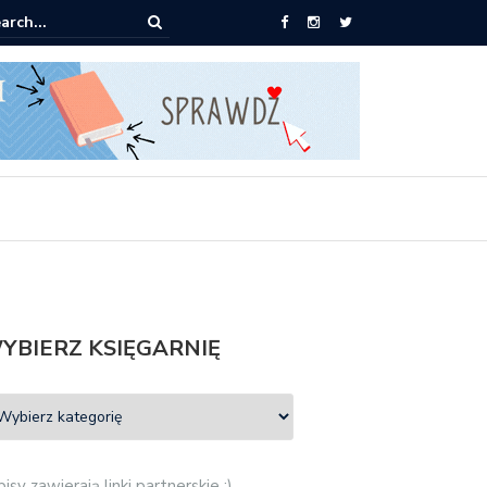
pić: Mieczysław Gorzka – Copycat
YBIERZ KSIĘGARNIĘ
isy zawierają linki partnerskie :)