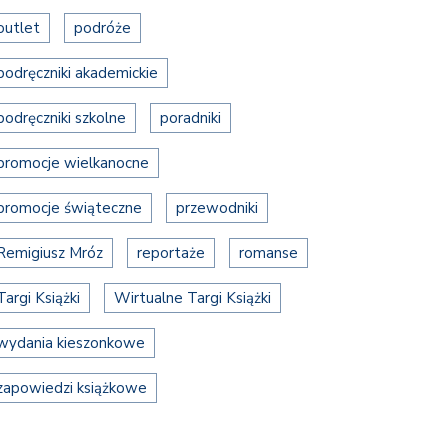
outlet
podróże
podręczniki akademickie
podręczniki szkolne
poradniki
promocje wielkanocne
promocje świąteczne
przewodniki
Remigiusz Mróz
reportaże
romanse
Targi Książki
Wirtualne Targi Książki
wydania kieszonkowe
zapowiedzi książkowe