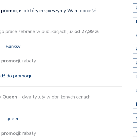
 promocje
, o których spieszymy Wam donieść.
jego prace zebrane w publikacjach już
od 27,99 zł
.
 promocji
: rabaty
jdź do promocji
ów
Queen
– dwa tytuły w obniżonych cenach.
 promocji
: rabaty