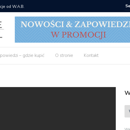
cje od W.A.B.
Gdzie ku
powiedzi – gdzie kupić
O stronie
Kontakt
W
Wp