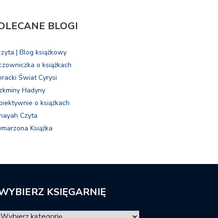
OLECANE BLOGI
czyta | Blog książkowy
czowniczka o książkach
eracki Świat Cyrysi
zkminy Hadyny
biektywnie o książkach
nayah Czyta
marzona Książka
WYBIERZ KSIĘGARNIĘ