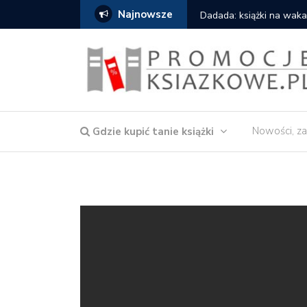
Najnowsze
owska – Córka wody
Dadada: książki na waka
Nowości, za
Gdzie kupić tanie książki