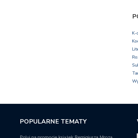
P
K-
Ko
Lit
Ro
Su
Ta
Wy
POPULARNE TEMATY
Poluj na promocje książek Remigiusza Mroza