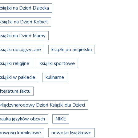
książki na Dzień Dziecka
Książki na Dzień Kobiet
książki na Dzień Mamy
książki obcojęzyczne
książki po angielsku
książki religijne
książki sportowe
książki w pakiecie
kulinarne
literatura faktu
Międzynarodowy Dzień Książki dla Dzieci
nauka języków obcych
NIKE
nowości komiksowe
nowości książkowe