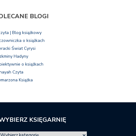
OLECANE BLOGI
czyta | Blog książkowy
czowniczka o książkach
eracki Świat Cyrysi
zkminy Hadyny
biektywnie o książkach
nayah Czyta
marzona Książka
WYBIERZ KSIĘGARNIĘ