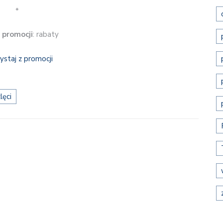
*
 promocji
: rabaty
ystaj z promocji
lęci