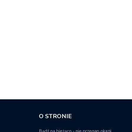
O STRONIE
Bądź na bieżąco - nie przegap okazji.