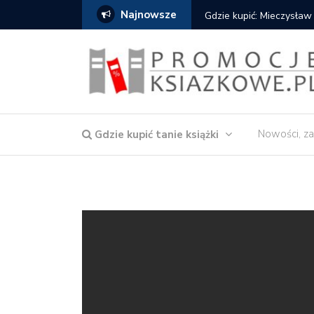
Najnowsze
Gdzie kupić: Mieczysław
Nowości, za
Gdzie kupić tanie książki