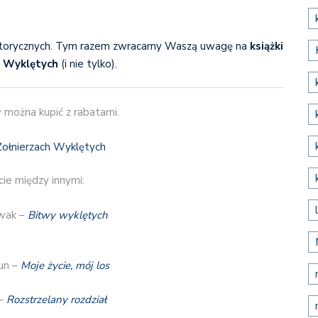
istorycznych. Tym razem zwracamy Waszą uwagę na
książki
h Wyklętych
(i nie tylko).
 można kupić z rabatami.
ie między innymi:
wak –
Bitwy wyklętych
un –
Moje życie, mój los
 –
Rozstrzelany rozdział