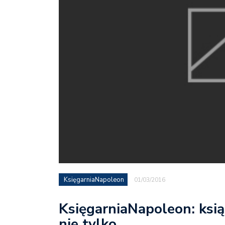
KsięgarniaNapoleon
01/03/2016
KsięgarniaNapoleon: ksią
nie tylko