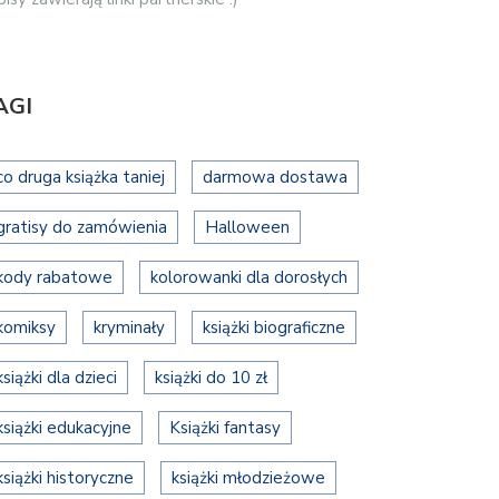
AGI
co druga książka taniej
darmowa dostawa
gratisy do zamówienia
Halloween
kody rabatowe
kolorowanki dla dorosłych
komiksy
kryminały
książki biograficzne
książki dla dzieci
książki do 10 zł
książki edukacyjne
Książki fantasy
książki historyczne
książki młodzieżowe