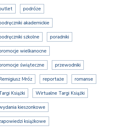
outlet
podróże
podręczniki akademickie
podręczniki szkolne
poradniki
promocje wielkanocne
promocje świąteczne
przewodniki
Remigiusz Mróz
reportaże
romanse
Targi Książki
Wirtualne Targi Książki
wydania kieszonkowe
zapowiedzi książkowe