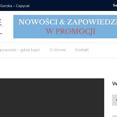
 Gorzka – Copycat
Znak: ksi
powiedzi – gdzie kupić
O stronie
Kontakt
W
Wp