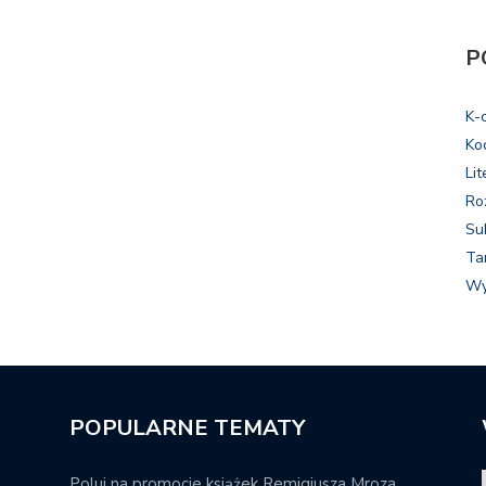
P
K-
Ko
Lit
Ro
Su
Ta
Wy
POPULARNE TEMATY
Poluj na promocje książek Remigiusza Mroza