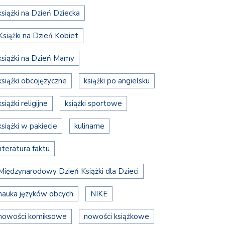
książki na Dzień Dziecka
Książki na Dzień Kobiet
książki na Dzień Mamy
książki obcojęzyczne
książki po angielsku
książki religijne
książki sportowe
książki w pakiecie
kulinarne
literatura faktu
Międzynarodowy Dzień Książki dla Dzieci
nauka języków obcych
NIKE
nowości komiksowe
nowości książkowe