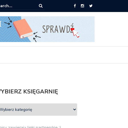
ążki od 2,90 zł do zamówienia
YBIERZ KSIĘGARNIĘ
isy zawierają linki partnerskie :)