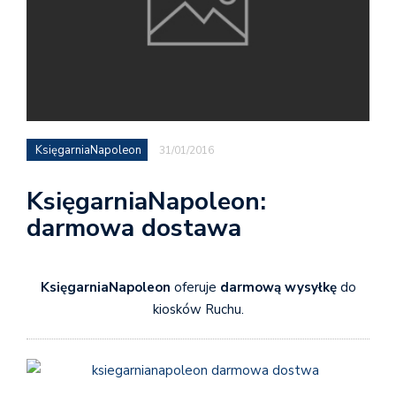
KsięgarniaNapoleon
31/01/2016
KsięgarniaNapoleon:
darmowa dostawa
KsięgarniaNapoleon
oferuje
darmową wysyłkę
do
kiosków Ruchu.