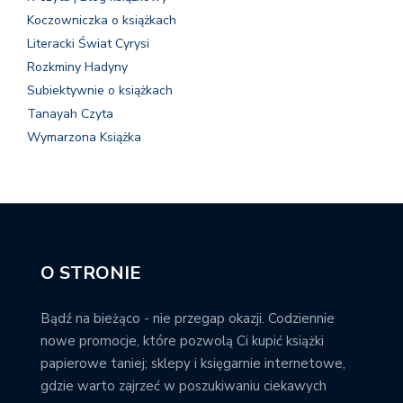
Koczowniczka o książkach
Literacki Świat Cyrysi
Rozkminy Hadyny
Subiektywnie o książkach
Tanayah Czyta
Wymarzona Książka
O STRONIE
Bądź na bieżąco - nie przegap okazji. Codziennie
nowe promocje, które pozwolą Ci kupić książki
papierowe taniej; sklepy i księgarnie internetowe,
gdzie warto zajrzeć w poszukiwaniu ciekawych