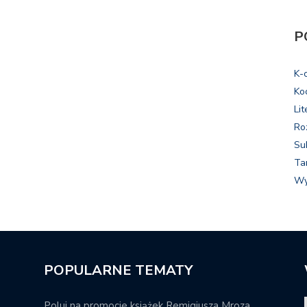
P
K-
Ko
Lit
Ro
Su
Ta
Wy
POPULARNE TEMATY
Poluj na promocje książek Remigiusza Mroza