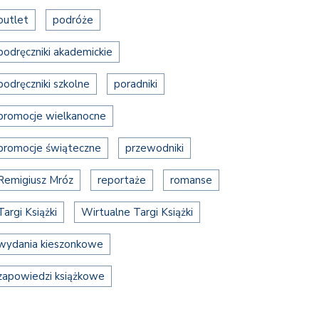
outlet
podróże
podręczniki akademickie
podręczniki szkolne
poradniki
promocje wielkanocne
promocje świąteczne
przewodniki
Remigiusz Mróz
reportaże
romanse
Targi Książki
Wirtualne Targi Książki
wydania kieszonkowe
zapowiedzi książkowe