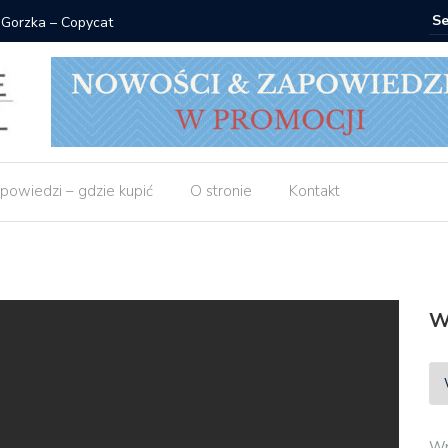
 Gorzka – Copycat
Znak: ksi
powiedzi – gdzie kupić
O stronie
Kontakt
W
Wp