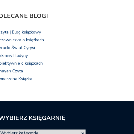
OLECANE BLOGI
czyta | Blog książkowy
czowniczka o książkach
eracki Świat Cyrysi
zkminy Hadyny
biektywnie o książkach
nayah Czyta
marzona Książka
WYBIERZ KSIĘGARNIĘ