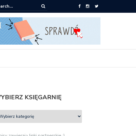
ążki od 2,90 zł do zamówienia
YBIERZ KSIĘGARNIĘ
isy zawierają linki partnerskie :)