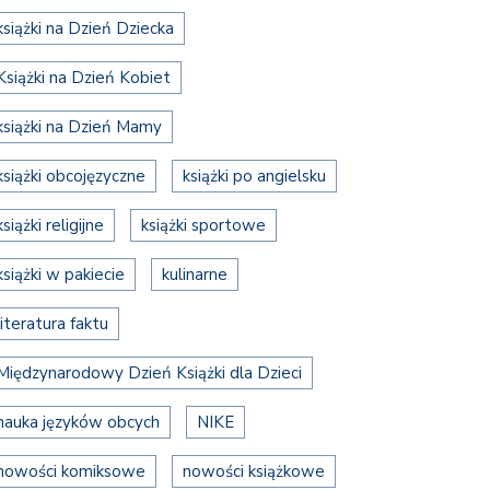
książki na Dzień Dziecka
Książki na Dzień Kobiet
książki na Dzień Mamy
książki obcojęzyczne
książki po angielsku
książki religijne
książki sportowe
książki w pakiecie
kulinarne
literatura faktu
Międzynarodowy Dzień Książki dla Dzieci
nauka języków obcych
NIKE
nowości komiksowe
nowości książkowe