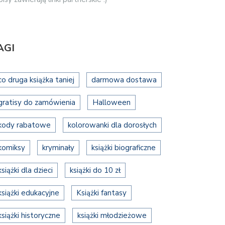
AGI
co druga książka taniej
darmowa dostawa
gratisy do zamówienia
Halloween
kody rabatowe
kolorowanki dla dorosłych
komiksy
kryminały
książki biograficzne
książki dla dzieci
książki do 10 zł
książki edukacyjne
Książki fantasy
książki historyczne
książki młodzieżowe