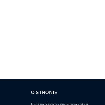
O STRONIE
Bądź na bieżąco - nie przegap okazji.