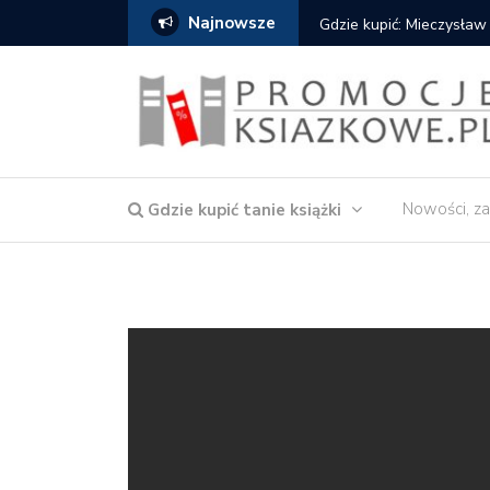
Najnowsze
Gdzie kupić: Mieczysław
Nowości, za
Gdzie kupić tanie książki