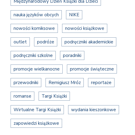
Międzynarodowy Dzień Książki dla Dzieci
nauka języków obcych
NIKE
nowości komiksowe
nowości książkowe
outlet
podróże
podręczniki akademickie
podręczniki szkolne
poradniki
promocje wielkanocne
promocje świąteczne
przewodniki
Remigiusz Mróz
reportaże
romanse
Targi Książki
Wirtualne Targi Książki
wydania kieszonkowe
zapowiedzi książkowe