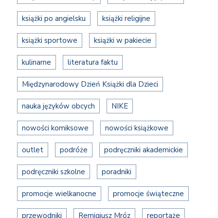
książki po angielsku
książki religijne
książki sportowe
książki w pakiecie
kulinarne
literatura faktu
Międzynarodowy Dzień Książki dla Dzieci
nauka języków obcych
NIKE
nowości komiksowe
nowości książkowe
outlet
podróże
podręczniki akademickie
podręczniki szkolne
poradniki
promocje wielkanocne
promocje świąteczne
przewodniki
Remigiusz Mróz
reportaże