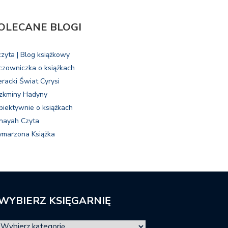
OLECANE BLOGI
czyta | Blog książkowy
czowniczka o książkach
eracki Świat Cyrysi
zkminy Hadyny
biektywnie o książkach
nayah Czyta
marzona Książka
WYBIERZ KSIĘGARNIĘ