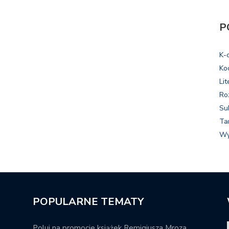
P
K-
Ko
Lit
Ro
Su
Ta
Wy
POPULARNE TEMATY
Poluj na promocje książek Remigiusza Mroza