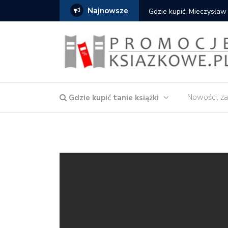
Najnowsze
Gdzie kupić: Mieczysław Gorzka – Copycat
Nowości, za
Gdzie kupić tanie książki