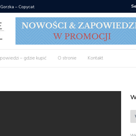
Znak: książki od 2,90 zł do zamówi
powiedzi – gdzie kupić
O stronie
Kontakt
W
Wp