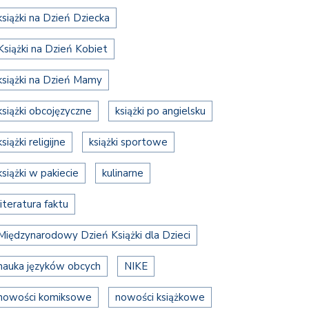
książki na Dzień Dziecka
Książki na Dzień Kobiet
książki na Dzień Mamy
książki obcojęzyczne
książki po angielsku
książki religijne
książki sportowe
książki w pakiecie
kulinarne
literatura faktu
Międzynarodowy Dzień Książki dla Dzieci
nauka języków obcych
NIKE
nowości komiksowe
nowości książkowe