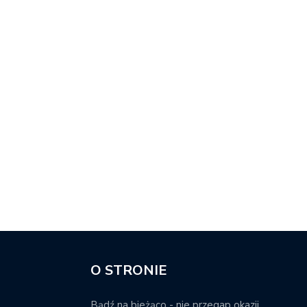
O STRONIE
Bądź na bieżąco - nie przegap okazji.