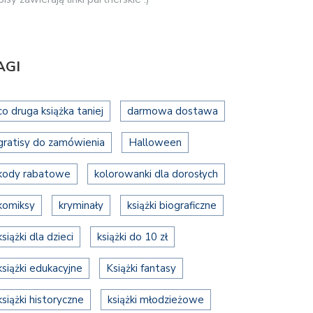
AGI
co druga książka taniej
darmowa dostawa
gratisy do zamówienia
Halloween
kody rabatowe
kolorowanki dla dorosłych
komiksy
kryminały
książki biograficzne
książki dla dzieci
książki do 10 zł
książki edukacyjne
Książki fantasy
książki historyczne
książki młodzieżowe