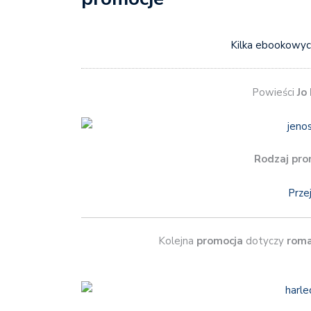
Kilka ebookowych
Powieści
Jo
Rodzaj pro
Prze
Kolejna
promocja
dotyczy
roma