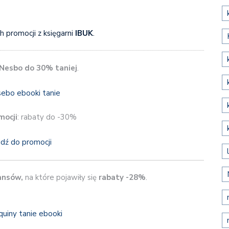
 promocji z księgarni
IBUK
.
 Nesbo do 30% taniej
.
mocji
: rabaty do -30%
jdź do promocji
nsów,
na które pojawiły się
rabaty -28%
.