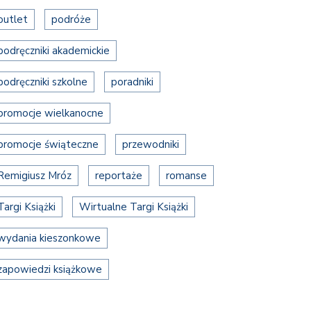
outlet
podróże
podręczniki akademickie
podręczniki szkolne
poradniki
promocje wielkanocne
promocje świąteczne
przewodniki
Remigiusz Mróz
reportaże
romanse
Targi Książki
Wirtualne Targi Książki
wydania kieszonkowe
zapowiedzi książkowe