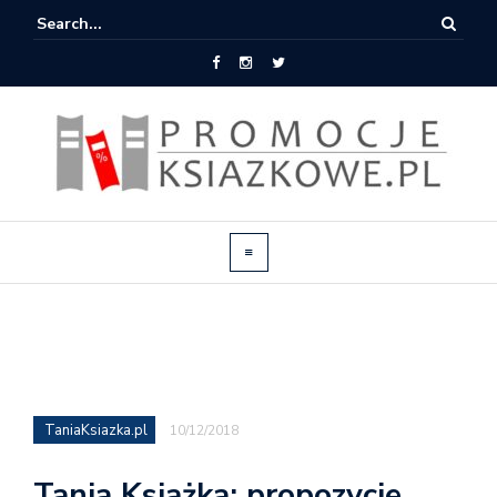
TaniaKsiazka.pl
10/12/2018
Tania Książka: propozycje