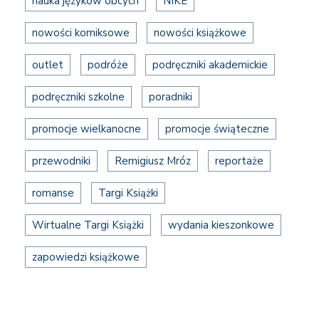
nauka języków obcych
NIKE
nowości komiksowe
nowości książkowe
outlet
podróże
podręczniki akademickie
podręczniki szkolne
poradniki
promocje wielkanocne
promocje świąteczne
przewodniki
Remigiusz Mróz
reportaże
romanse
Targi Książki
Wirtualne Targi Książki
wydania kieszonkowe
zapowiedzi książkowe