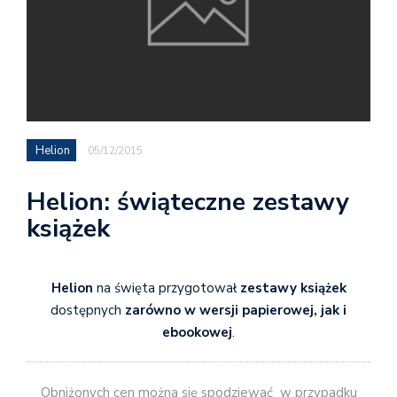
Helion
05/12/2015
Helion: świąteczne zestawy
książek
Helion
na święta przygotował
zestawy książek
dostępnych
zarówno w wersji papierowej, jak i
ebookowej
.
Obniżonych cen można się spodziewać w przypadku