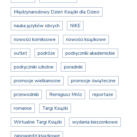
Międzynarodowy Dzień Książki dla Dzieci
nauka języków obcych
NIKE
nowości komiksowe
nowości książkowe
outlet
podróże
podręczniki akademickie
podręczniki szkolne
poradniki
promocje wielkanocne
promocje świąteczne
przewodniki
Remigiusz Mróz
reportaże
romanse
Targi Książki
Wirtualne Targi Książki
wydania kieszonkowe
zapowiedzi książkowe