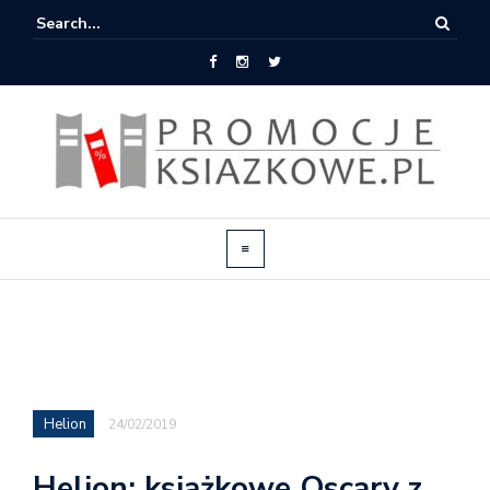
Helion
24/02/2019
Helion: książkowe Oscary z