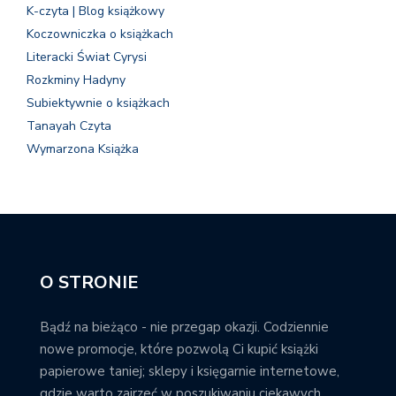
K-czyta | Blog książkowy
Koczowniczka o książkach
Literacki Świat Cyrysi
Rozkminy Hadyny
Subiektywnie o książkach
Tanayah Czyta
Wymarzona Książka
O STRONIE
Bądź na bieżąco - nie przegap okazji. Codziennie
nowe promocje, które pozwolą Ci kupić książki
papierowe taniej; sklepy i księgarnie internetowe,
gdzie warto zajrzeć w poszukiwaniu ciekawych