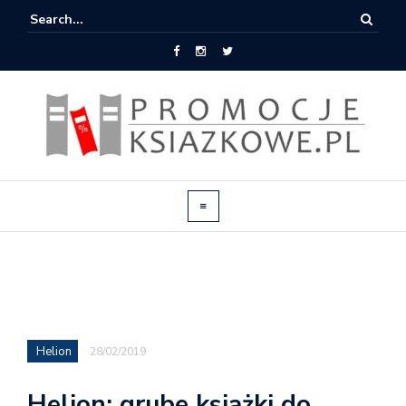
Helion
28/02/2019
Helion: grube książki do