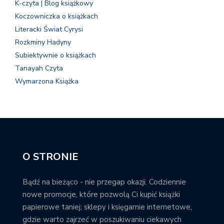
K-czyta | Blog książkowy
Koczowniczka o książkach
Literacki Świat Cyrysi
Rozkminy Hadyny
Subiektywnie o książkach
Tanayah Czyta
Wymarzona Książka
O STRONIE
Bądź na bieżąco - nie przegap okazji. Codziennie
nowe promocje, które pozwolą Ci kupić książki
papierowe taniej; sklepy i księgarnie internetowe,
gdzie warto zajrzeć w poszukiwaniu ciekawych