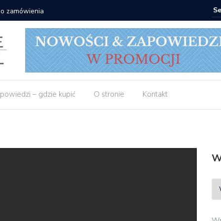
Matras: 10 książek za 69 zł
powiedzi – gdzie kupić
O stronie
Kontakt
W
Wp