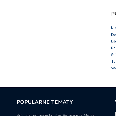
P
K-
Ko
Lit
Ro
Su
Ta
Wy
POPULARNE TEMATY
Poluj na promocje książek Remigiusza Mroza