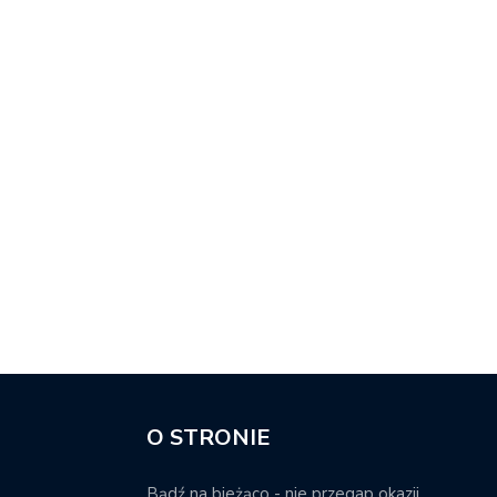
O STRONIE
Bądź na bieżąco - nie przegap okazji.