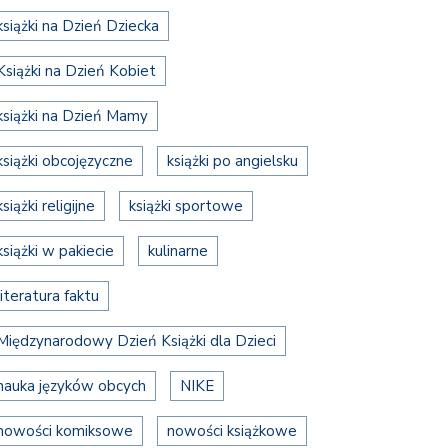
książki na Dzień Dziecka
Książki na Dzień Kobiet
książki na Dzień Mamy
książki obcojęzyczne
książki po angielsku
książki religijne
książki sportowe
książki w pakiecie
kulinarne
literatura faktu
Międzynarodowy Dzień Książki dla Dzieci
nauka języków obcych
NIKE
nowości komiksowe
nowości książkowe