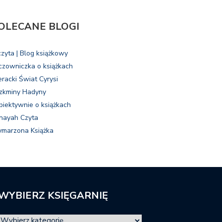
OLECANE BLOGI
czyta | Blog książkowy
czowniczka o książkach
eracki Świat Cyrysi
zkminy Hadyny
biektywnie o książkach
nayah Czyta
marzona Książka
WYBIERZ KSIĘGARNIĘ