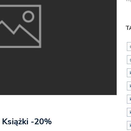
T
 Książki -20%