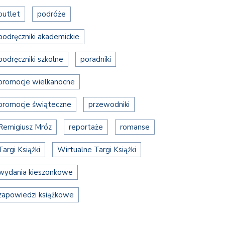
outlet
podróże
podręczniki akademickie
podręczniki szkolne
poradniki
promocje wielkanocne
promocje świąteczne
przewodniki
Remigiusz Mróz
reportaże
romanse
Targi Książki
Wirtualne Targi Książki
wydania kieszonkowe
zapowiedzi książkowe