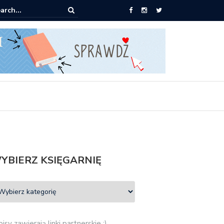
Empik: 2 książki za 30 zł
YBIERZ KSIĘGARNIĘ
isy zawierają linki partnerskie :)