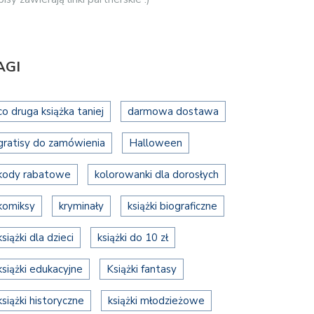
AGI
co druga książka taniej
darmowa dostawa
gratisy do zamówienia
Halloween
kody rabatowe
kolorowanki dla dorosłych
komiksy
kryminały
książki biograficzne
książki dla dzieci
książki do 10 zł
książki edukacyjne
Książki fantasy
książki historyczne
książki młodzieżowe