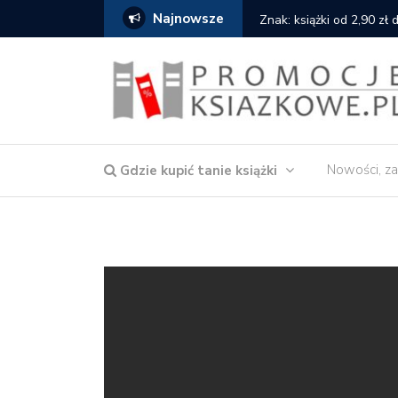
Najnowsze
i od 2,90 zł do zamówienia
Nowości, za
Gdzie kupić tanie książki