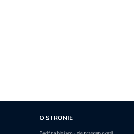
O STRONIE
Bądź na bieżąco - nie przegap okazji.