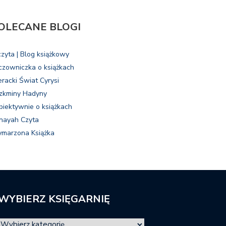
OLECANE BLOGI
czyta | Blog książkowy
czowniczka o książkach
eracki Świat Cyrysi
zkminy Hadyny
biektywnie o książkach
nayah Czyta
marzona Książka
WYBIERZ KSIĘGARNIĘ