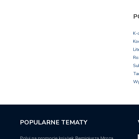
P
K-
Ko
Lit
Ro
Su
Ta
Wy
POPULARNE TEMATY
Poluj na promocje książek Remigiusza Mroza