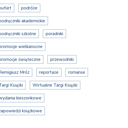
outlet
podróże
podręczniki akademickie
podręczniki szkolne
poradniki
promocje wielkanocne
promocje świąteczne
przewodniki
Remigiusz Mróz
reportaże
romanse
Targi Książki
Wirtualne Targi Książki
wydania kieszonkowe
zapowiedzi książkowe