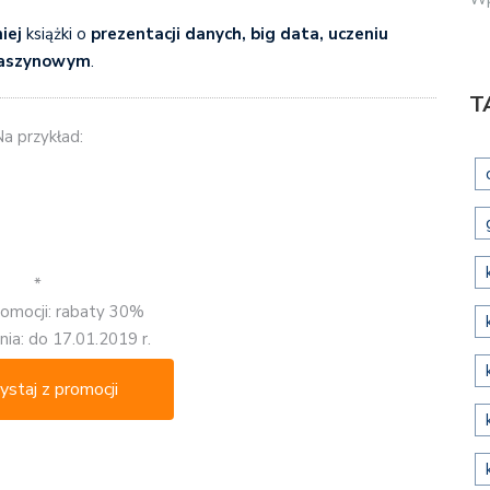
iej
książki o
prezentacji danych, big data, uczeniu
aszynowym
.
T
a przykład:
*
romocji: rabaty 30%
ia: do 17.01.2019 r.
ystaj z promocji