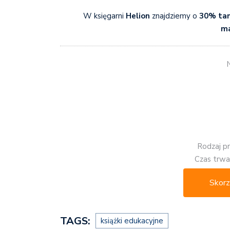
W księgarni
Helion
znajdziemy o
30% tan
m
N
Rodzaj p
Czas trwan
Skorz
TAGS:
książki edukacyjne