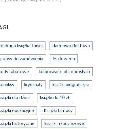
AGI
co druga książka taniej
darmowa dostawa
gratisy do zamówienia
Halloween
kody rabatowe
kolorowanki dla dorosłych
komiksy
kryminały
książki biograficzne
książki dla dzieci
książki do 10 zł
książki edukacyjne
Książki fantasy
książki historyczne
książki młodzieżowe