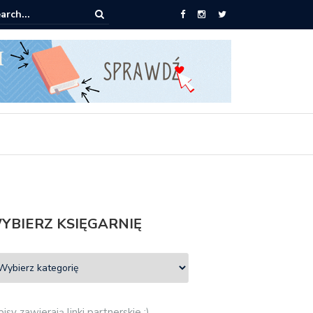
ążki od 2,90 zł do zamówienia
YBIERZ KSIĘGARNIĘ
isy zawierają linki partnerskie :)