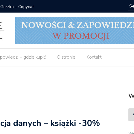
 Gorzka – Copycat
Znak: ksi
powiedzi – gdzie kupić
O stronie
Kontakt
W
acja danych – książki -30%
Wp