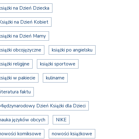
książki na Dzień Dziecka
Książki na Dzień Kobiet
książki na Dzień Mamy
książki obcojęzyczne
książki po angielsku
książki religijne
książki sportowe
książki w pakiecie
kulinarne
literatura faktu
Międzynarodowy Dzień Książki dla Dzieci
nauka języków obcych
NIKE
nowości komiksowe
nowości książkowe