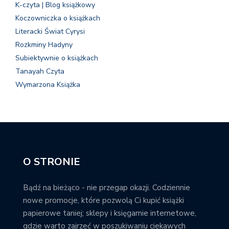
K-czyta | Blog książkowy
Koczowniczka o książkach
Literacki Świat Cyrysi
Rozkminy Hadyny
Subiektywnie o książkach
Tanayah Czyta
Wymarzona Książka
O STRONIE
Bądź na bieżąco - nie przegap okazji. Codziennie
nowe promocje, które pozwolą Ci kupić książki
papierowe taniej; sklepy i księgarnie internetowe,
gdzie warto zajrzeć w poszukiwaniu ciekawych