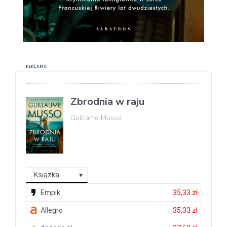
REKLAMA
Zbrodnia w raju
Guillame Musso
Książka
Empik
35,33 zł
Allegro
35,33 zł