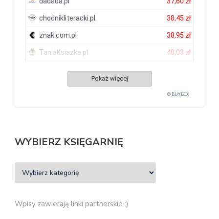
dadada.pl
37,60 zł
chodnikliteracki.pl
38,45 zł
znak.com.pl
38,95 zł
TaniaKsiazka.pl
40,03 zł
Pokaż więcej
© BUY.BOX
WYBIERZ KSIĘGARNIĘ
Wpisy zawierają linki partnerskie :)