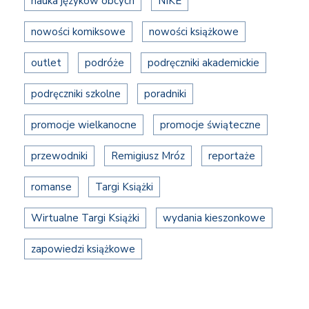
nauka języków obcych
NIKE
nowości komiksowe
nowości książkowe
outlet
podróże
podręczniki akademickie
podręczniki szkolne
poradniki
promocje wielkanocne
promocje świąteczne
przewodniki
Remigiusz Mróz
reportaże
romanse
Targi Książki
Wirtualne Targi Książki
wydania kieszonkowe
zapowiedzi książkowe