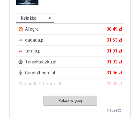
Książka
Allegro
30,49 zł
dadada.pl
31,53 zł
tantis.pl
31,91 zł
TaniaKsiazka.pl
31,92 zł
Gandalf.com.pl
31,96 zł
chodnikliteracki.pl
33,96 zł
Pokaż więcej
© BUY.BOX