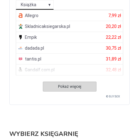
Książka
Allegro
7,99 zł
Skladnicaksiegarska.pl
20,20 zł
Empik
22,22 zł
dadada.pl
30,75 zł
tantis.pl
31,89 zł
Gandalf.com.pl
32,48 zł
Pokaż więcej
© BUY.BOX
WYBIERZ KSIĘGARNIĘ