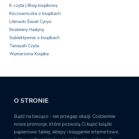
K-czyta | Blog książkowy
Koczowniczka o książkach
Literacki Świat Cyrysi
Rozkminy Hadyny
Subiektywnie o książkach
Tanayah Czyta
Wymarzona Książka
O STRONIE
Bądź na bieżąco - nie przegap okazji. Codziennie
nowe promocje, które pozwolą Ci kupić książki
papierowe taniej; sklepy i księgarnie internetowe,