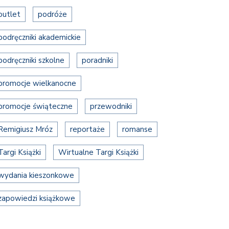
outlet
podróże
podręczniki akademickie
podręczniki szkolne
poradniki
promocje wielkanocne
promocje świąteczne
przewodniki
Remigiusz Mróz
reportaże
romanse
Targi Książki
Wirtualne Targi Książki
wydania kieszonkowe
zapowiedzi książkowe