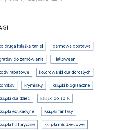
AGI
co druga książka taniej
darmowa dostawa
gratisy do zamówienia
Halloween
kody rabatowe
kolorowanki dla dorosłych
komiksy
kryminały
książki biograficzne
książki dla dzieci
książki do 10 zł
książki edukacyjne
Książki fantasy
książki historyczne
książki młodzieżowe