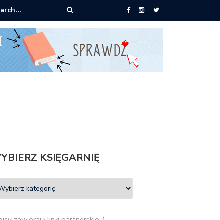
pić: Mieczysław Gorzka – Copycat
YBIERZ KSIĘGARNIĘ
isy zawierają linki partnerskie :)