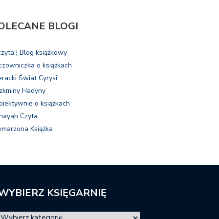
OLECANE BLOGI
czyta | Blog książkowy
czowniczka o książkach
eracki Świat Cyrysi
zkminy Hadyny
biektywnie o książkach
nayah Czyta
marzona Książka
WYBIERZ KSIĘGARNIĘ