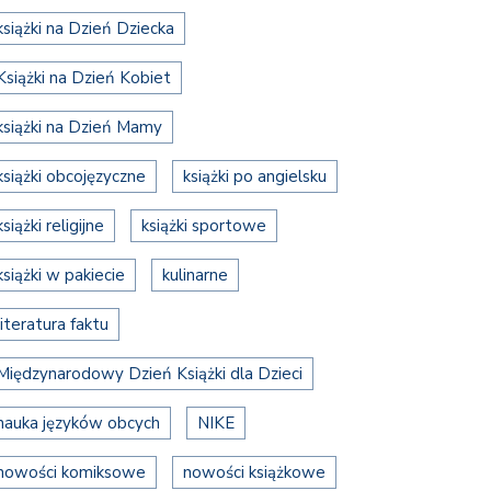
książki na Dzień Dziecka
Książki na Dzień Kobiet
książki na Dzień Mamy
książki obcojęzyczne
książki po angielsku
książki religijne
książki sportowe
książki w pakiecie
kulinarne
literatura faktu
Międzynarodowy Dzień Książki dla Dzieci
nauka języków obcych
NIKE
nowości komiksowe
nowości książkowe