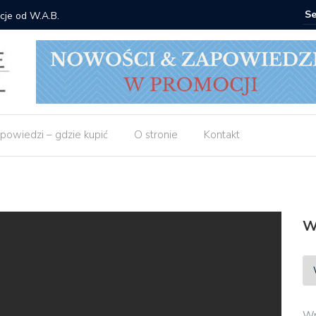
cje od W.A.B.
Gdzie ku
powiedzi – gdzie kupić
O stronie
Kontakt
W
Wp