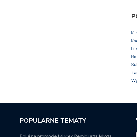
P
K-
Ko
Lit
Ro
Su
Ta
Wy
POPULARNE TEMATY
Poluj na promocje książek Remigiusza Mroza