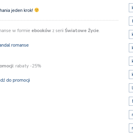
hania jeden krok!
manse w formie
ebooków
z serii
Światowe Życie
.
omocji
: rabaty -25%
jdź do promocji