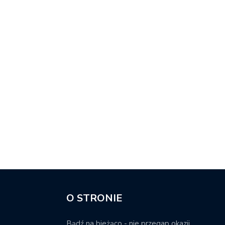
O STRONIE
Bądź na bieżąco - nie przegap okazji.