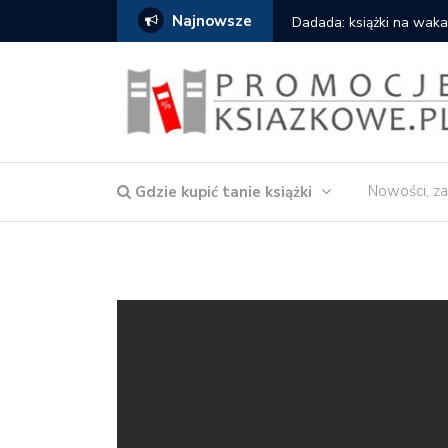
Najnowsze
owska – Córka wody
Dadada: książki na waka
Nowości, za
Gdzie kupić tanie książki