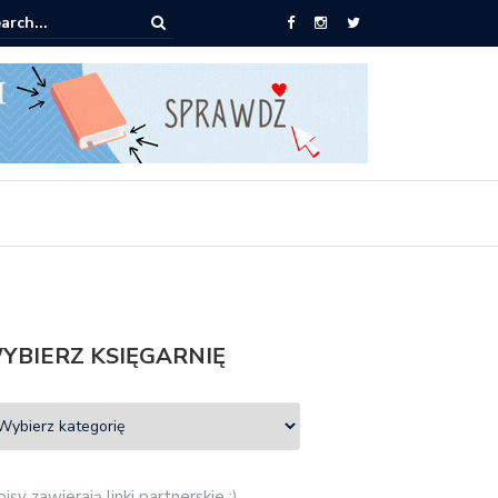
Empik: 2 książki za 30 zł
YBIERZ KSIĘGARNIĘ
isy zawierają linki partnerskie :)