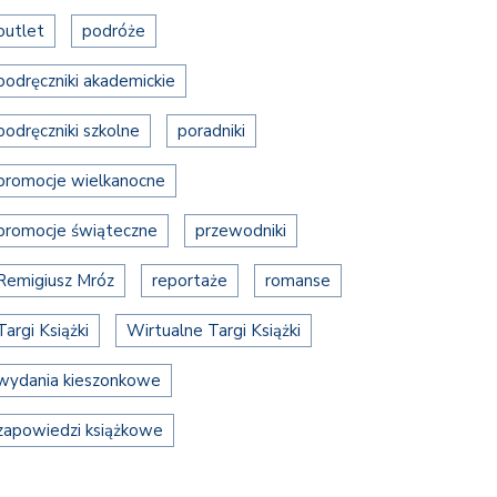
outlet
podróże
podręczniki akademickie
podręczniki szkolne
poradniki
promocje wielkanocne
promocje świąteczne
przewodniki
Remigiusz Mróz
reportaże
romanse
Targi Książki
Wirtualne Targi Książki
wydania kieszonkowe
zapowiedzi książkowe