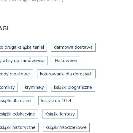
AGI
co druga książka taniej
darmowa dostawa
gratisy do zamówienia
Halloween
kody rabatowe
kolorowanki dla dorosłych
komiksy
kryminały
książki biograficzne
książki dla dzieci
książki do 10 zł
książki edukacyjne
Książki fantasy
książki historyczne
książki młodzieżowe