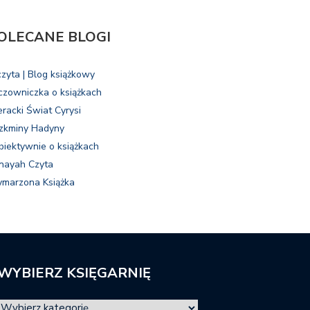
OLECANE BLOGI
czyta | Blog książkowy
czowniczka o książkach
eracki Świat Cyrysi
zkminy Hadyny
biektywnie o książkach
nayah Czyta
marzona Książka
WYBIERZ KSIĘGARNIĘ