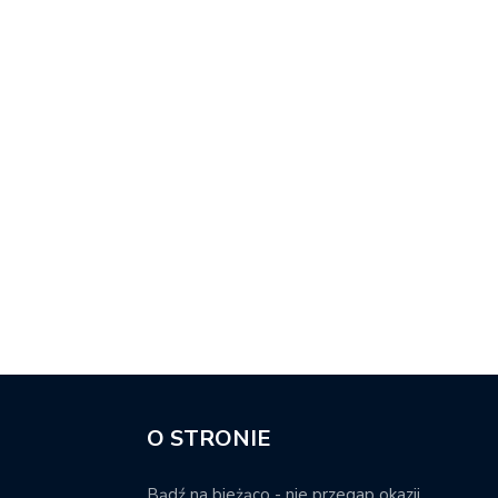
O STRONIE
Bądź na bieżąco - nie przegap okazji.