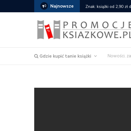
Najnowsze
Znak: książki od 2,90 zł do zamówienia
Nowości, za
Gdzie kupić tanie książki