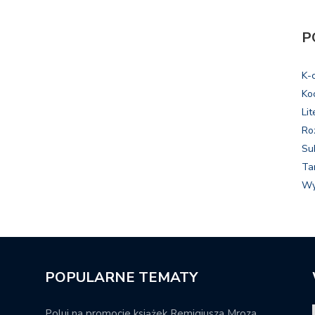
P
K-
Ko
Lit
Ro
Su
Ta
Wy
POPULARNE TEMATY
Poluj na promocje książek Remigiusza Mroza