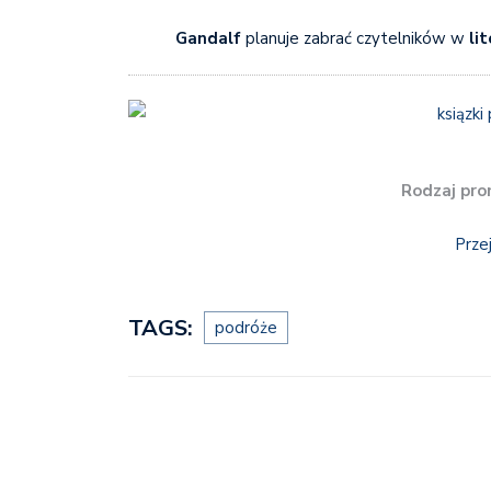
Gandalf
planuje zabrać czytelników w
li
Rodzaj pro
Prze
TAGS:
podróże