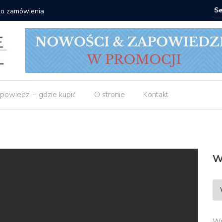
Matras: 10 książek za 69 zł
powiedzi – gdzie kupić
O stronie
Kontakt
W
Wp