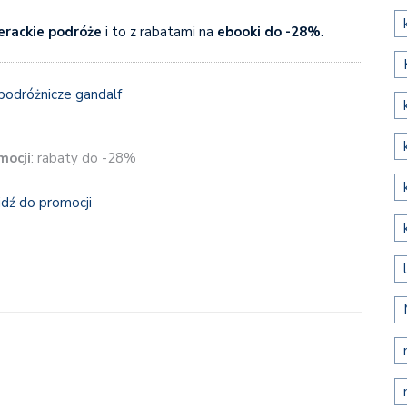
terackie podróże
i to z rabatami na
ebooki do -28%
.
mocji
: rabaty do -28%
jdź do promocji