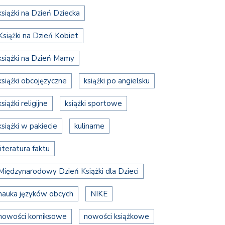
książki na Dzień Dziecka
Książki na Dzień Kobiet
książki na Dzień Mamy
książki obcojęzyczne
książki po angielsku
książki religijne
książki sportowe
książki w pakiecie
kulinarne
literatura faktu
Międzynarodowy Dzień Książki dla Dzieci
nauka języków obcych
NIKE
nowości komiksowe
nowości książkowe