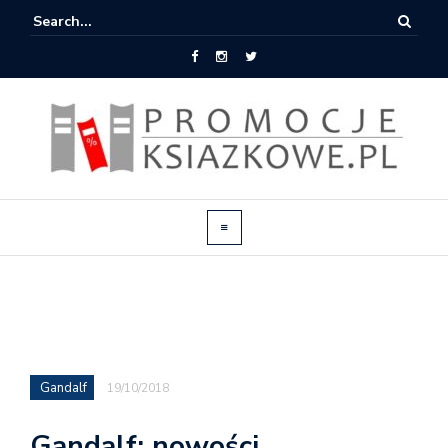
Gandalf
19/10/2018
Gandalf: nowości