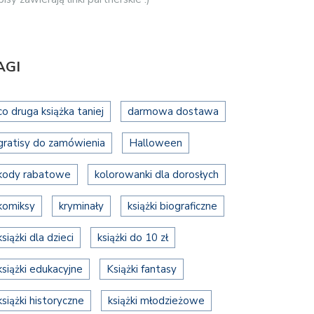
AGI
co druga książka taniej
darmowa dostawa
gratisy do zamówienia
Halloween
kody rabatowe
kolorowanki dla dorosłych
komiksy
kryminały
książki biograficzne
książki dla dzieci
książki do 10 zł
książki edukacyjne
Książki fantasy
książki historyczne
książki młodzieżowe