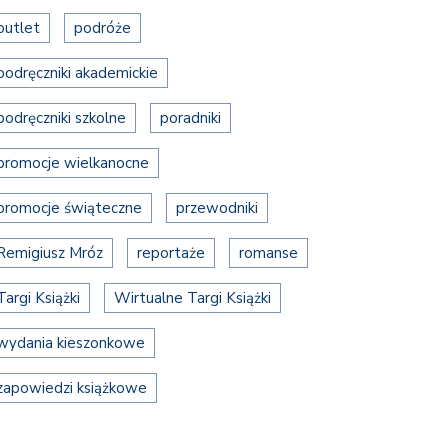
outlet
podróże
podręczniki akademickie
podręczniki szkolne
poradniki
promocje wielkanocne
promocje świąteczne
przewodniki
Remigiusz Mróz
reportaże
romanse
Targi Książki
Wirtualne Targi Książki
wydania kieszonkowe
zapowiedzi książkowe