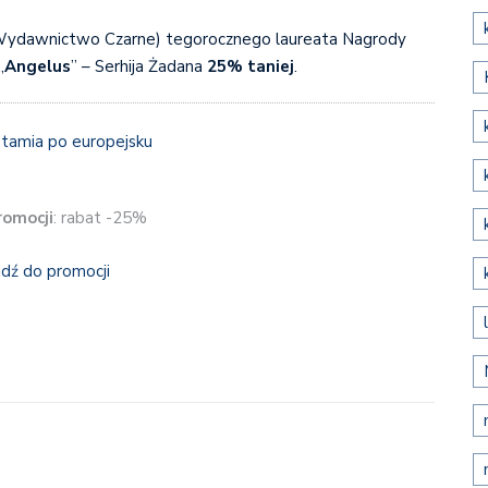
ydawnictwo Czarne) tegorocznego laureata Nagrody
„
Angelus
” – Serhija Żadana
25% taniej
.
romocji
: rabat -25%
jdź do promocji