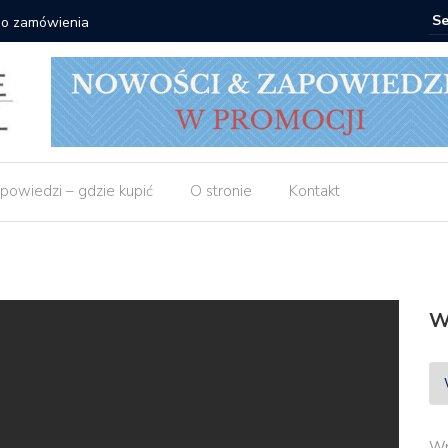
Matras: 10 książek za 69 zł
powiedzi – gdzie kupić
O stronie
Kontakt
W
Wp