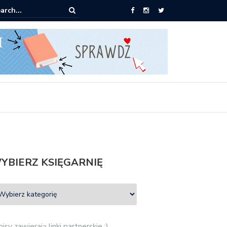
Empik: 2 książki za 30 zł
YBIERZ KSIĘGARNIĘ
isy zawierają linki partnerskie :)