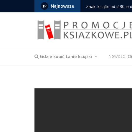
Najnowsze
i od 2,90 zł do zamówienia
Nowości, za
Gdzie kupić tanie książki