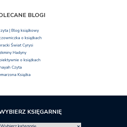
OLECANE BLOGI
czyta | Blog książkowy
czowniczka o książkach
eracki Świat Cyrysi
zkminy Hadyny
biektywnie o książkach
nayah Czyta
marzona Książka
WYBIERZ KSIĘGARNIĘ