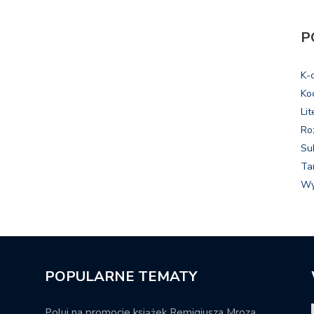
P
K-
Ko
Lit
Ro
Su
Ta
Wy
POPULARNE TEMATY
Poluj na promocje książek Remigiusza Mroza