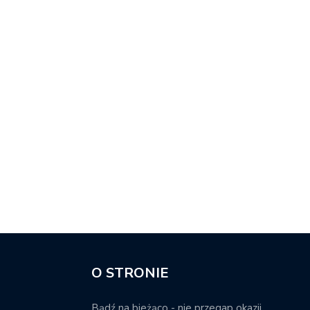
O STRONIE
Bądź na bieżąco - nie przegap okazji.