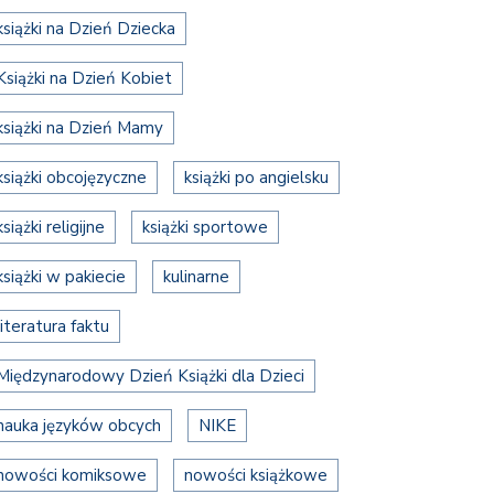
książki na Dzień Dziecka
Książki na Dzień Kobiet
książki na Dzień Mamy
książki obcojęzyczne
książki po angielsku
książki religijne
książki sportowe
książki w pakiecie
kulinarne
literatura faktu
Międzynarodowy Dzień Książki dla Dzieci
nauka języków obcych
NIKE
nowości komiksowe
nowości książkowe