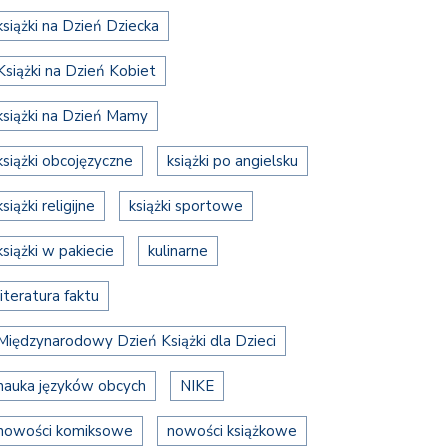
książki na Dzień Dziecka
Książki na Dzień Kobiet
książki na Dzień Mamy
książki obcojęzyczne
książki po angielsku
książki religijne
książki sportowe
książki w pakiecie
kulinarne
literatura faktu
Międzynarodowy Dzień Książki dla Dzieci
nauka języków obcych
NIKE
nowości komiksowe
nowości książkowe