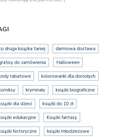
AGI
co druga książka taniej
darmowa dostawa
gratisy do zamówienia
Halloween
kody rabatowe
kolorowanki dla dorosłych
komiksy
kryminały
książki biograficzne
książki dla dzieci
książki do 10 zł
książki edukacyjne
Książki fantasy
książki historyczne
książki młodzieżowe