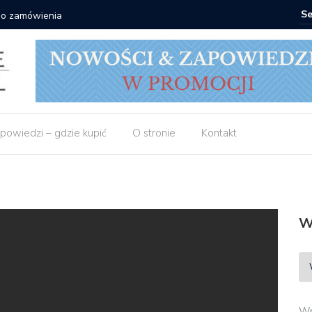
 do zamówienia
Matras: 1
powiedzi – gdzie kupić
O stronie
Kontakt
W
Wp