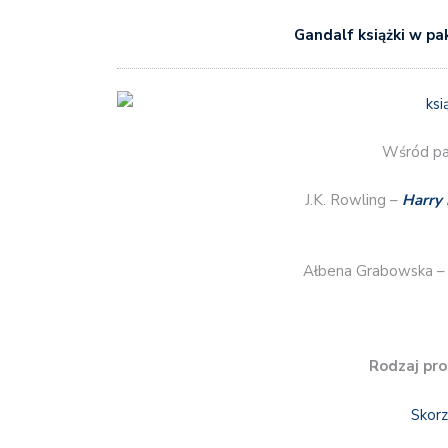
Gandalf książki w pa
Wśród pa
J.K. Rowling –
Harry 
Ałbena Grabowska 
Rodzaj pro
Skorz