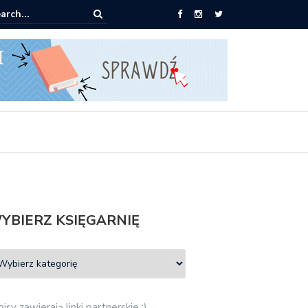
0 książek za 69 zł
YBIERZ KSIĘGARNIĘ
isy zawierają linki partnerskie :)