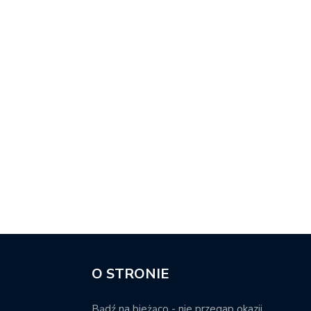
O STRONIE
Bądź na bieżąco - nie przegap okazji.