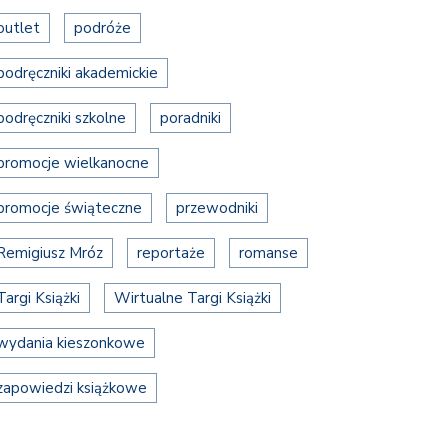
outlet
podróże
podręczniki akademickie
podręczniki szkolne
poradniki
promocje wielkanocne
promocje świąteczne
przewodniki
Remigiusz Mróz
reportaże
romanse
Targi Książki
Wirtualne Targi Książki
wydania kieszonkowe
zapowiedzi książkowe