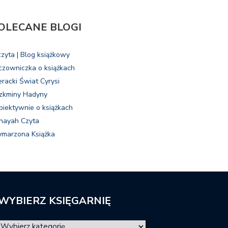
OLECANE BLOGI
czyta | Blog książkowy
czowniczka o książkach
eracki Świat Cyrysi
zkminy Hadyny
biektywnie o książkach
nayah Czyta
marzona Książka
WYBIERZ KSIĘGARNIĘ