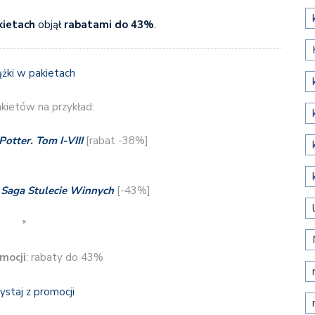
kietach
objął
rabatami do 43%
.
kietów na przykład:
Potter. Tom I-VIII
[rabat -38%]
–
Saga Stulecie Winnych
[-43%]
*
mocji
: rabaty do 43%
ystaj z promocji