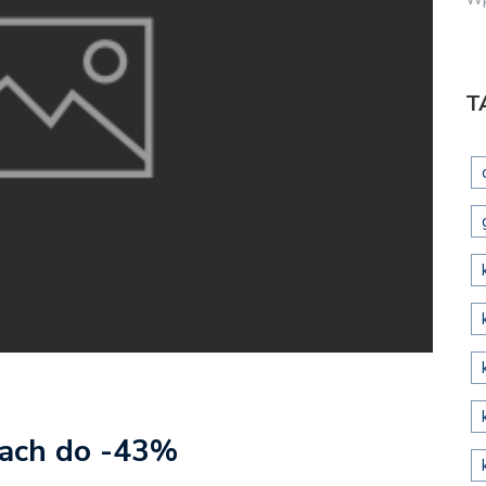
T
tach do -43%