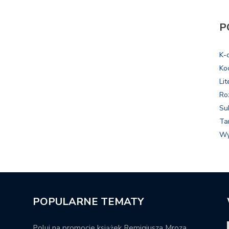
P
K-
Ko
Lit
Ro
Su
Ta
Wy
POPULARNE TEMATY
Poluj na promocje książek Remigiusza Mroza