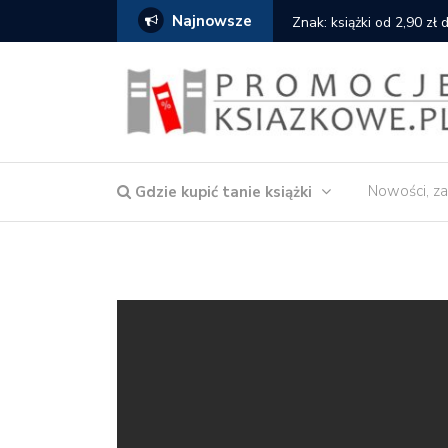
Najnowsze
serce
Znak: książki od 2,90 zł
Nowości, za
Gdzie kupić tanie książki