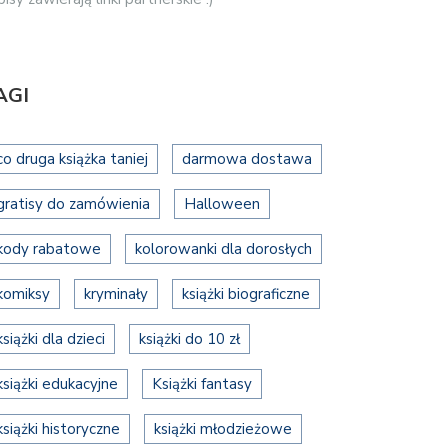
AGI
co druga książka taniej
darmowa dostawa
gratisy do zamówienia
Halloween
kody rabatowe
kolorowanki dla dorosłych
komiksy
kryminały
książki biograficzne
książki dla dzieci
książki do 10 zł
książki edukacyjne
Książki fantasy
książki historyczne
książki młodzieżowe