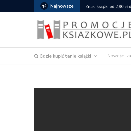
Najnowsze
serce
Znak: książki od 2,90 zł
Nowości, za
Gdzie kupić tanie książki