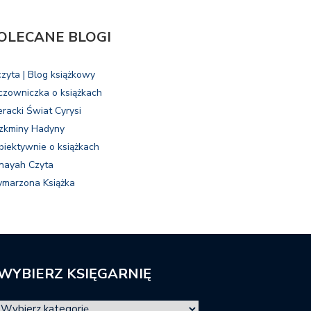
OLECANE BLOGI
czyta | Blog książkowy
czowniczka o książkach
eracki Świat Cyrysi
zkminy Hadyny
biektywnie o książkach
nayah Czyta
marzona Książka
WYBIERZ KSIĘGARNIĘ