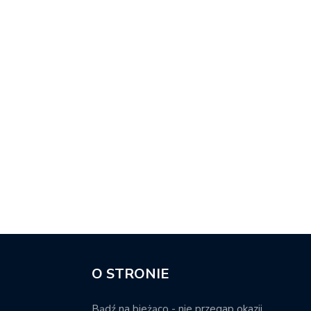
O STRONIE
Bądź na bieżąco - nie przegap okazji.