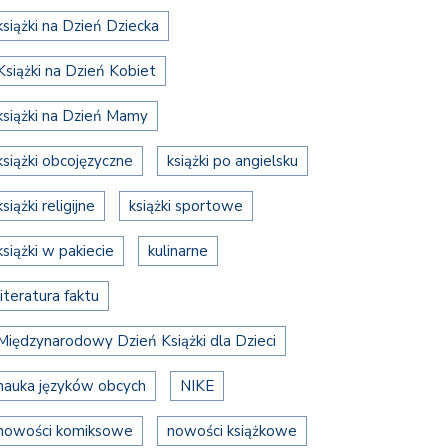
książki na Dzień Dziecka
Książki na Dzień Kobiet
książki na Dzień Mamy
książki obcojęzyczne
książki po angielsku
książki religijne
książki sportowe
książki w pakiecie
kulinarne
literatura faktu
Międzynarodowy Dzień Książki dla Dzieci
nauka języków obcych
NIKE
nowości komiksowe
nowości książkowe