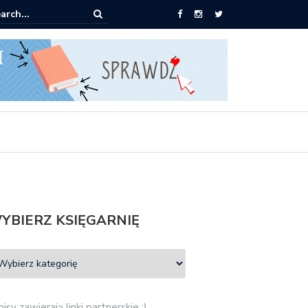
0 książek za 69 zł
YBIERZ KSIĘGARNIĘ
isy zawierają linki partnerskie :)