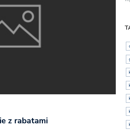
T
ie z rabatami