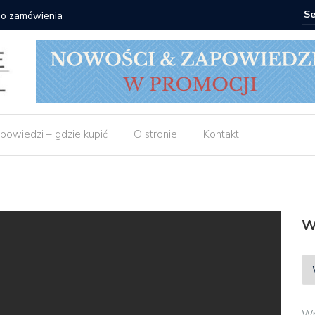
 do zamówienia
Matras: 1
powiedzi – gdzie kupić
O stronie
Kontakt
W
Wp