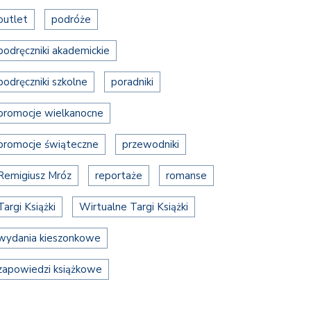
outlet
podróże
podręczniki akademickie
podręczniki szkolne
poradniki
promocje wielkanocne
promocje świąteczne
przewodniki
Remigiusz Mróz
reportaże
romanse
Targi Książki
Wirtualne Targi Książki
wydania kieszonkowe
zapowiedzi książkowe