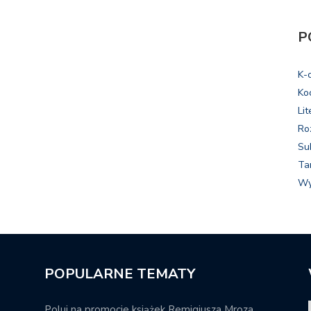
P
K-
Ko
Lit
Ro
Su
Ta
Wy
POPULARNE TEMATY
Poluj na promocje książek Remigiusza Mroza