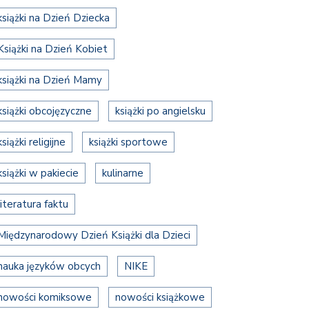
książki na Dzień Dziecka
Książki na Dzień Kobiet
książki na Dzień Mamy
książki obcojęzyczne
książki po angielsku
książki religijne
książki sportowe
książki w pakiecie
kulinarne
literatura faktu
Międzynarodowy Dzień Książki dla Dzieci
nauka języków obcych
NIKE
nowości komiksowe
nowości książkowe