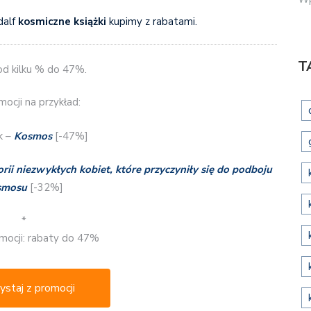
dalf
kosmiczne książki
kupimy z rabatami.
T
od kilku % do 47%.
ocji na przykład:
k –
Kosmos
[-47%]
ii niezwykłych kobiet, które przyczyniły się do podboju
smosu
[-32%]
*
mocji: rabaty do 47%
ystaj z promocji