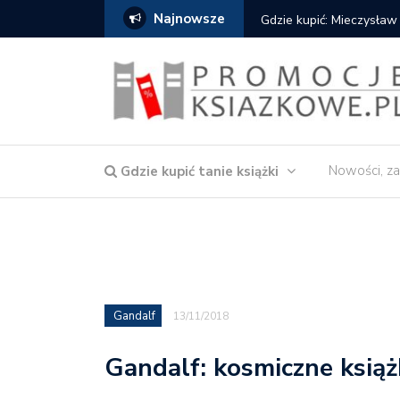
Najnowsze
Gdzie kupić: Mieczysław
Nowości, za
Gdzie kupić tanie książki
Gandalf
13/11/2018
Gandalf: kosmiczne książ