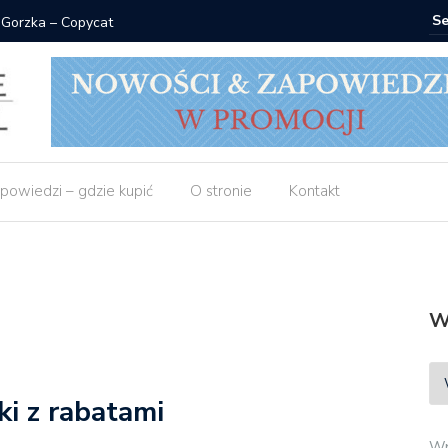
 Gorzka – Copycat
Znak: ksi
powiedzi – gdzie kupić
O stronie
Kontakt
W
ki z rabatami
Wp