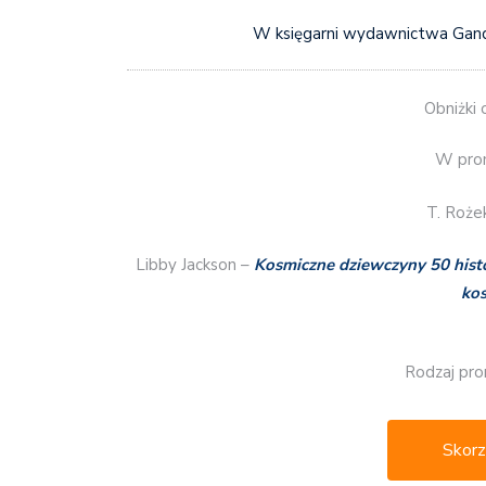
W księgarni wydawnictwa Gan
Obniżki 
W prom
T. Roże
Libby Jackson –
Kosmiczne dziewczyny 50 histor
ko
Rodzaj pro
Skorz