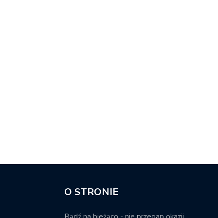
O STRONIE
Bądź na bieżąco - nie przegap okazji.