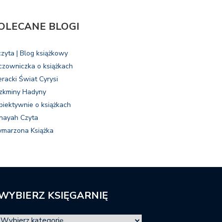
OLECANE BLOGI
czyta | Blog książkowy
czowniczka o książkach
eracki Świat Cyrysi
zkminy Hadyny
biektywnie o książkach
nayah Czyta
marzona Książka
WYBIERZ KSIĘGARNIĘ