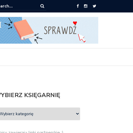
ążki od 2,90 zł do zamówienia
YBIERZ KSIĘGARNIĘ
isy zawierają linki partnerskie :)