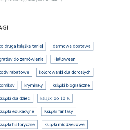
AGI
co druga książka taniej
darmowa dostawa
gratisy do zamówienia
Halloween
kody rabatowe
kolorowanki dla dorosłych
komiksy
kryminały
książki biograficzne
książki dla dzieci
książki do 10 zł
książki edukacyjne
Książki fantasy
książki historyczne
książki młodzieżowe