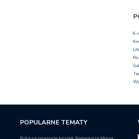
P
K-
Ko
Lit
Ro
Su
Ta
Wy
POPULARNE TEMATY
Poluj na promocje książek Remigiusza Mroza