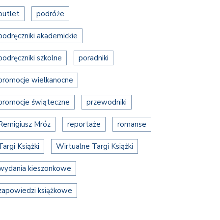
outlet
podróże
podręczniki akademickie
podręczniki szkolne
poradniki
promocje wielkanocne
promocje świąteczne
przewodniki
Remigiusz Mróz
reportaże
romanse
Targi Książki
Wirtualne Targi Książki
wydania kieszonkowe
zapowiedzi książkowe