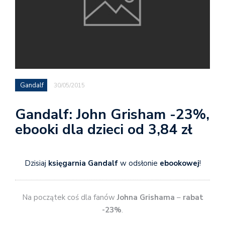
Gandalf
30/05/2015
Gandalf: John Grisham -23%,
ebooki dla dzieci od 3,84 zł
Dzisiaj
księgarnia Gandalf
w odsłonie
ebookowej
!
Na początek coś dla fanów
Johna Grishama
–
rabat
-23%
.