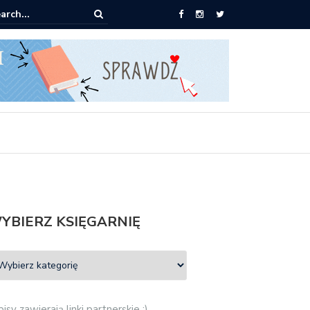
książki za 30 zł
YBIERZ KSIĘGARNIĘ
isy zawierają linki partnerskie :)