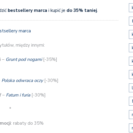
dzić
bestsellery marca
i kupić je
do 35% taniej
.
tułów, między innymi:
i –
Grunt pod nogami
[-35%]
–
Polska odwraca oczy
[-30%]
f –
Fatum i furia
[-30%]
*
mocji
: rabaty do 35%