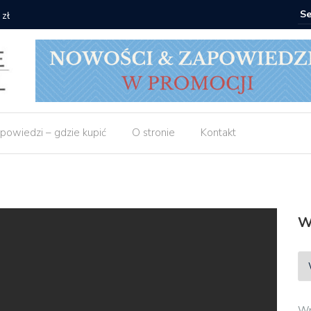
 zł
Empik: 2 
powiedzi – gdzie kupić
O stronie
Kontakt
W
Wp