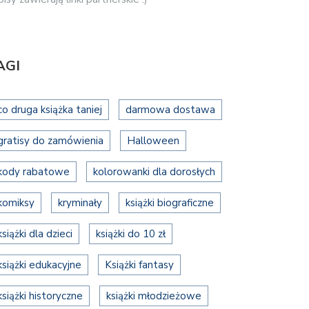
AGI
co druga książka taniej
darmowa dostawa
gratisy do zamówienia
Halloween
kody rabatowe
kolorowanki dla dorosłych
komiksy
kryminały
książki biograficzne
książki dla dzieci
książki do 10 zł
książki edukacyjne
Książki fantasy
książki historyczne
książki młodzieżowe