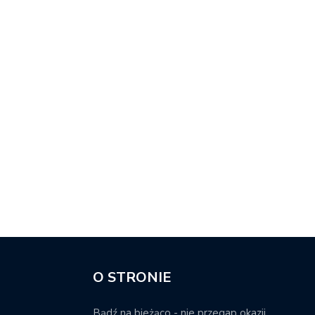
O STRONIE
Bądź na bieżąco - nie przegap okazji.