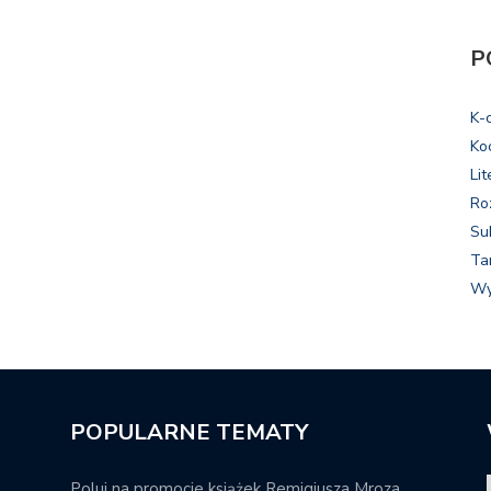
P
K-
Ko
Lit
Ro
Su
Ta
Wy
POPULARNE TEMATY
Poluj na promocje książek Remigiusza Mroza