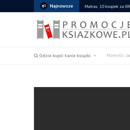
Najnowsze
Matras: 10 książek za 69
Nowości, za
Gdzie kupić tanie książki