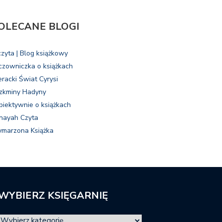
OLECANE BLOGI
czyta | Blog książkowy
czowniczka o książkach
eracki Świat Cyrysi
zkminy Hadyny
biektywnie o książkach
nayah Czyta
marzona Książka
WYBIERZ KSIĘGARNIĘ