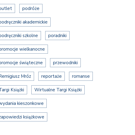
outlet
podróże
podręczniki akademickie
podręczniki szkolne
poradniki
promocje wielkanocne
promocje świąteczne
przewodniki
Remigiusz Mróz
reportaże
romanse
Targi Książki
Wirtualne Targi Książki
wydania kieszonkowe
zapowiedzi książkowe