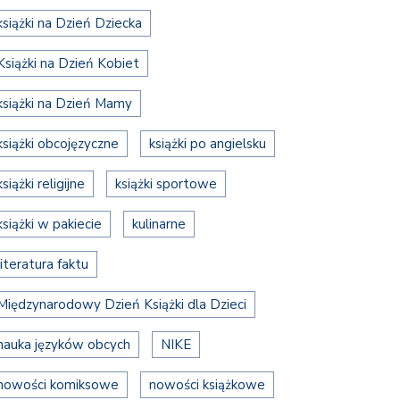
książki na Dzień Dziecka
Książki na Dzień Kobiet
książki na Dzień Mamy
książki obcojęzyczne
książki po angielsku
książki religijne
książki sportowe
książki w pakiecie
kulinarne
literatura faktu
Międzynarodowy Dzień Książki dla Dzieci
nauka języków obcych
NIKE
nowości komiksowe
nowości książkowe