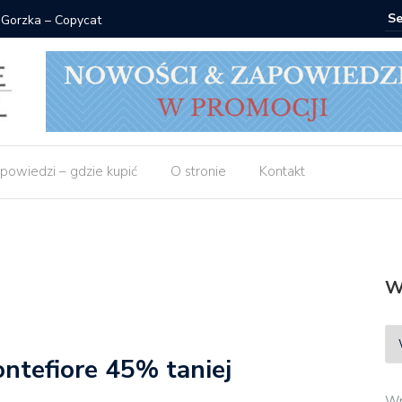
 Gorzka – Copycat
Znak: ksi
powiedzi – gdzie kupić
O stronie
Kontakt
W
ntefiore 45% taniej
Wp