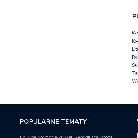
P
K-
Ko
Lit
Ro
Su
Ta
Wy
POPULARNE TEMATY
Poluj na promocje książek Remigiusza Mroza