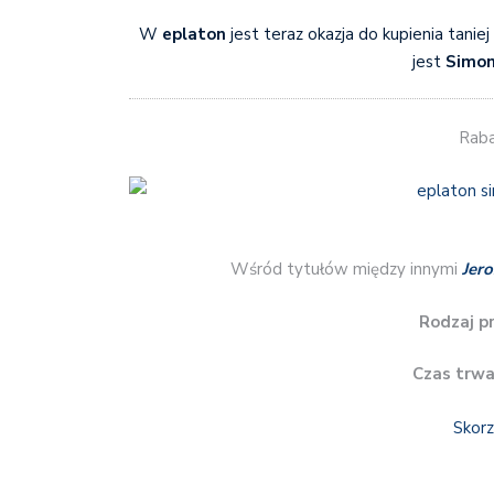
W
eplaton
jest teraz okazja do kupienia tani
jest
Simon
Raba
Wśród tytułów między innymi
Jero
Rodzaj p
Czas trwa
Skorz