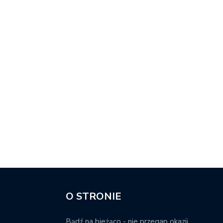
O STRONIE
Bądź na bieżąco - nie przegap okazji.