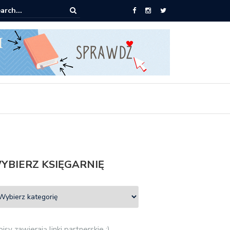
0 książek za 69 zł
YBIERZ KSIĘGARNIĘ
isy zawierają linki partnerskie :)