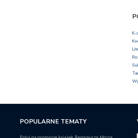
P
K-
Ko
Lit
Ro
Su
Ta
Wy
POPULARNE TEMATY
Poluj na promocje książek Remigiusza Mroza