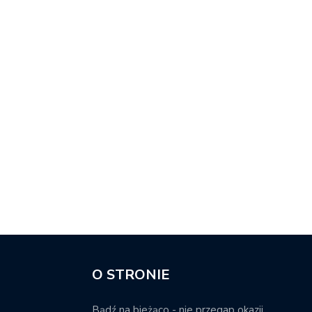
O STRONIE
Bądź na bieżąco - nie przegap okazji.