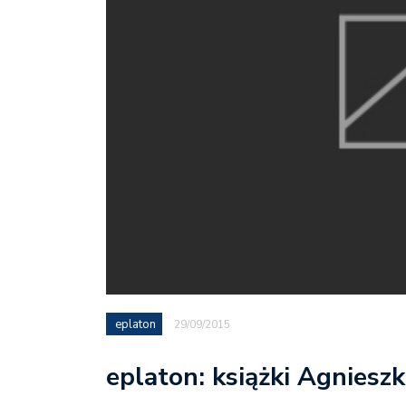
eplaton
29/09/2015
eplaton: książki Agniesz