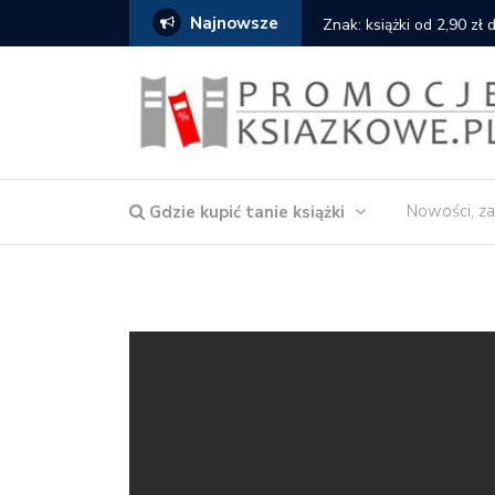
Najnowsze
serce
Znak: książki od 2,90 zł
Nowości, za
Gdzie kupić tanie książki