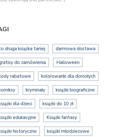
AGI
co druga książka taniej
darmowa dostawa
gratisy do zamówienia
Halloween
kody rabatowe
kolorowanki dla dorosłych
komiksy
kryminały
książki biograficzne
książki dla dzieci
książki do 10 zł
książki edukacyjne
Książki fantasy
książki historyczne
książki młodzieżowe