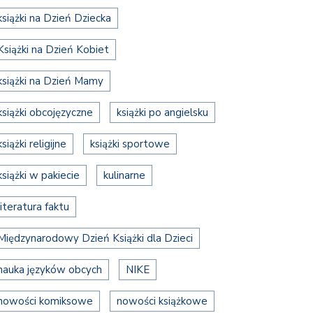
książki na Dzień Dziecka
Książki na Dzień Kobiet
książki na Dzień Mamy
książki obcojęzyczne
książki po angielsku
książki religijne
książki sportowe
książki w pakiecie
kulinarne
literatura faktu
Międzynarodowy Dzień Książki dla Dzieci
nauka języków obcych
NIKE
nowości komiksowe
nowości książkowe