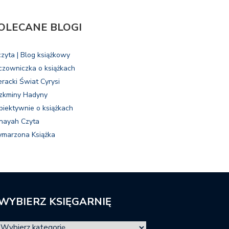
OLECANE BLOGI
czyta | Blog książkowy
czowniczka o książkach
eracki Świat Cyrysi
zkminy Hadyny
biektywnie o książkach
nayah Czyta
marzona Książka
WYBIERZ KSIĘGARNIĘ