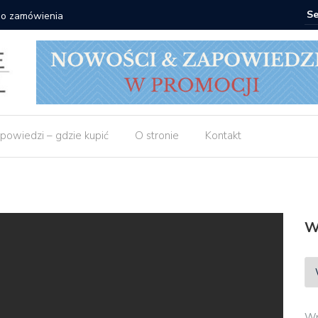
 do zamówienia
Matras: 1
powiedzi – gdzie kupić
O stronie
Kontakt
W
Wp