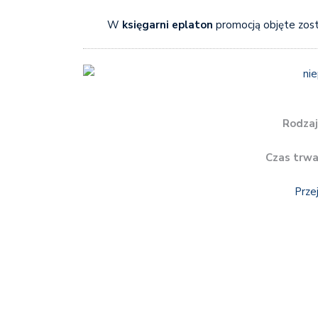
W
księgarni eplaton
promocją objęte zost
Rodzaj
Czas trwa
Prze