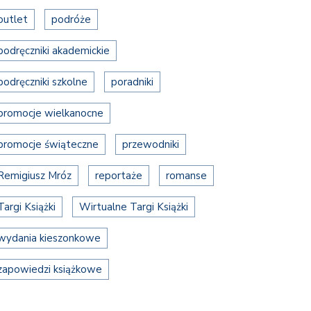
outlet
podróże
podręczniki akademickie
podręczniki szkolne
poradniki
promocje wielkanocne
promocje świąteczne
przewodniki
Remigiusz Mróz
reportaże
romanse
Targi Książki
Wirtualne Targi Książki
wydania kieszonkowe
zapowiedzi książkowe